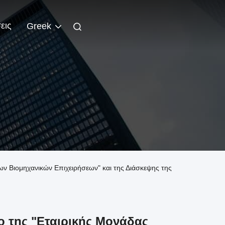
εις
Greek
σεων Βιομηχανικών Επιχειρήσεων" και της Διάσκεψης της
τλο της "Εταιρικής Μονάδας