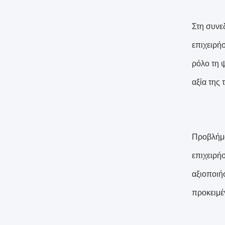
Στη συνε
επιχειρή
ρόλο τη 
αξία της 
Προβλήμα
επιχειρή
αξιοποιή
προκειμέ