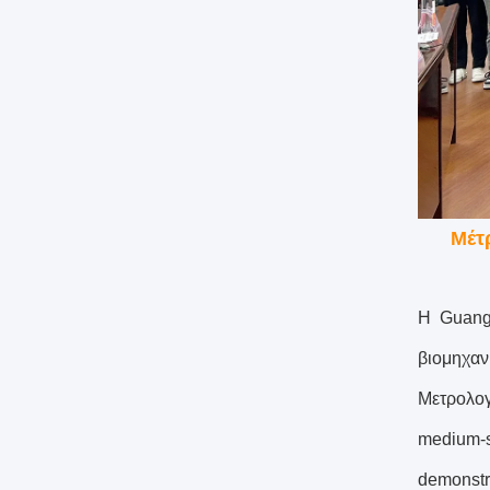
Μέτ
Η Guangd
βιομηχαν
Μετρολογ
medium-
demonstr