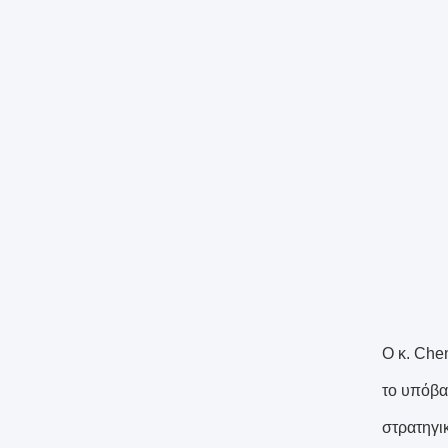
Ο κ. Che
το υπόβα
στρατηγι