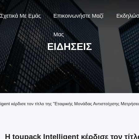
Σχετικά Με Εμάς
Επικοινωνήστε Μαζί
Εκδηλώσ
Μας
ΕΙΔΉΣΕΙΣ
elligent κέρδισε τον τίτλο της "Εταιρικής Μονάδας Αντιστοίχισης Μετρή
Η toupack Intelligent κέρδισε τον τί