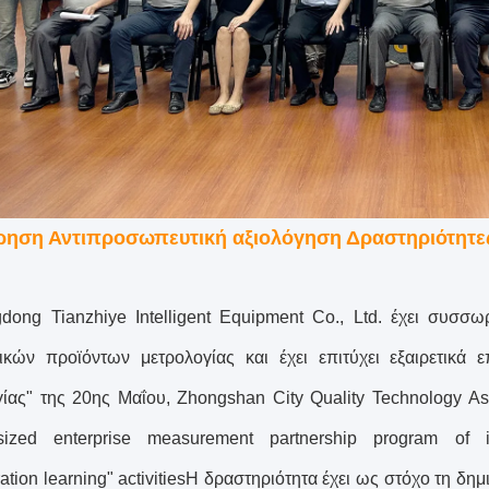
ρηση Αντιπροσωπευτική αξιολόγηση Δραστηριότητες 
ong Tianzhiye Intelligent Equipment Co., Ltd. έχει συσσω
ικών προϊόντων μετρολογίας και έχει επιτύχει εξαιρετικά
ίας" της 20ης Μαΐου, Zhongshan City Quality Technology Ass
sized enterprise measurement partnership program of i
ation learning" activitiesΗ δραστηριότητα έχει ως στόχο τη δη