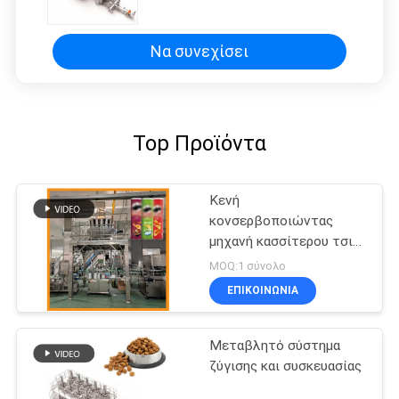
Να συνεχίσει
Top Προϊόντα
Κενή
κονσερβοποιώντας
μηχανή κασσίτερου τσιπ
πατατών
MOQ:1 σύνολο
ΕΠΙΚΟΙΝΩΝΙΑ
Μεταβλητό σύστημα
ζύγισης και συσκευασίας