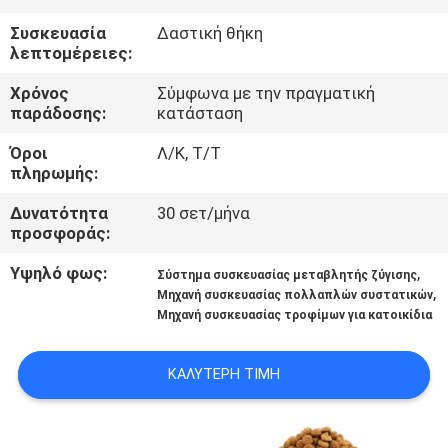
Συσκευασία
Δαστική θήκη
ΠΟΙΟΤΙΚΌΣ
λεπτομέρειες:
ΈΛΕΓΧΟΣ
Χρόνος
Σύμφωνα με την πραγματική
παράδοσης:
κατάσταση
ΕΠΙΚΟΙΝΩΝΉΣΤΕ
Όροι
Λ/Κ, Τ/Τ
πληρωμής:
ΜΑΖΊ
ΜΑΣ
Δυνατότητα
30 σετ/μήνα
προσφοράς:
ΝΈΑ
Υψηλό φως:
,
Σύστημα συσκευασίας μεταβλητής ζύγισης
,
Μηχανή συσκευασίας πολλαπλών συστατικών
Μηχανή συσκευασίας τροφίμων για κατοικίδια
ΥΠΟΘΈΣΕΙΣ
ΚΑΛΎΤΕΡΗ ΤΙΜΉ
ΖΗΤΉΣΤΕ
ΜΙΑ