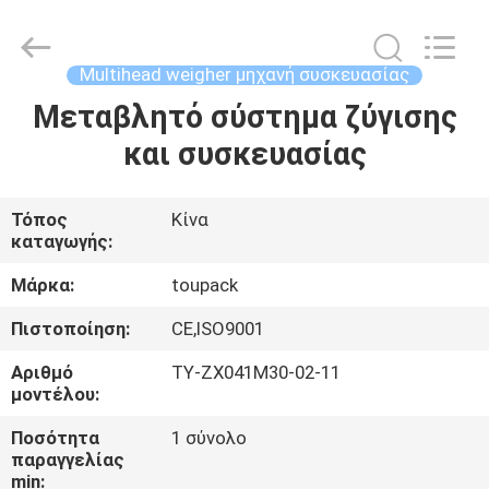
TOUPACK
INTELLIGENT
EQUIPMENT
CO.,
LTD.
Multihead weigher μηχανή συσκευασίας
All
Rights
Μεταβλητό σύστημα ζύγισης
ΣΠΊΤΙ
Reserved.
και συσκευασίας
ΠΡΟΪΌΝΤΑ
Τόπος
Κίνα
καταγωγής:
ΣΧΕΤΙΚΆ
ΜΕ
Μάρκα:
toupack
ΕΜΆΣ
Πιστοποίηση:
CE,ISO9001
Αριθμό
ΤY-ZX041M30-02-11
ΞΕΝΆΓΗΣΗ
μοντέλου:
ΣΤΟ
Ποσότητα
1 σύνολο
παραγγελίας
ΕΡΓΟΣΤΆΣΙΟ
min: