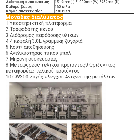
Διάσταση συσκευασίας
1510mm(L) *1020mm(W) *950mm(H)
Καθαρό βάρος
163 κιλά
Βάρος συσκευασίας
230 κιλά
Μονάδες διαλύματος
1 Υποστηρικτική πλατφόρμα
2 Τροφοδότης κενού
3 Διάδρομος παράδοσης υλικών
4 4 κεφαλή 3,0L γραμμική ζυγαριά
5 Κουτί αποθήκευσης
6 Ανελκυστήρας τύπου μπολ
7 Μηχανή συσκευασίας
8 Μεταφορέας τελικού προϊόντος9 Οριζόντιος
μεταφορέας τελικού προϊόντος
10 CW300 Ζυγός ελέγχου Ανιχνευτής μετάλλων