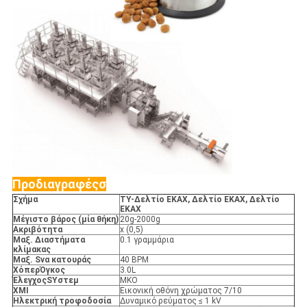
Προδιαγραφές
σ
Σχήμα
TY-
Δελτίο ΕΚΑΧ, Δελτίο ΕΚΑΧ, Δελτίο
ΕΚΑΧ
Μέγιστο βάρος (μία θήκη)
20g-2000g
Ακριβότητα
x (0,5)
Μαξ. Διαστήματα
0.1 γραμμάρια
κλίμακας
Μαξ. S
να κατουράς
40 BPM
Χόπερ
Όγκος
3.0L
Έλεγχος
S
Υστεμ
ΜΚΟ
ΧΜΙ
Εικονική οθόνη χρώματος 7/10
Ηλεκτρική τροφοδοσία
Δυναμικό ρεύματος ≤ 1 kV