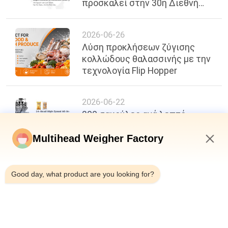
προσκαλεί στην 30η Διεθνή
Έκθεση Τροφίμων, Ποτών &
Συσκευασίας του Βιετνάμ
2026-06-26
Λύση προκλήσεων ζύγισης
κολλώδους θαλασσινής με την
τεχνολογία Flip Hopper
2026-06-22
200 σακούλες ανά λεπτό,
ακρίβεια ±0,3g: Ένα νέο σημείο
αναφοράς στην
Multihead Weigher Factory
αποτελεσματικότητα
2:41 AM
συσκευασίας τροφίμων
Good day, what product are you looking for?
κορυφή
Λαϊκή κατηγορία
Όλα