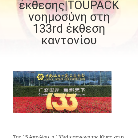
έκθεσης|TOUPACK
νοημοσύνη στη
ΠΟΙΟΤΙΚΌΣ
ΈΛΕΓΧΟΣ
133rd έκθεση
καντονίου
ΕΠΙΚΟΙΝΩΝΉΣΤΕ
ΜΑΖΊ
ΜΑΣ
ΝΈΑ
ΥΠΟΘΈΣΕΙΣ
ΖΗΤΉΣΤΕ
ΜΙΑ
Στις 15 Απριλίου, η 133rd εισαγωγή της Κίνας και η