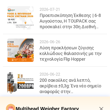
2026-07-21
Προεπισκόπηση Έκθεσης | 6-8
Αυγούστου, Η TOUPACK σας
προσκαλεί στην 30η Διεθνή
Έκθεση Τροφίμων, Ποτών &
Συσκευασίας του Βιετνάμ
2026-06-26
Λύση προκλήσεων ζύγισης
κολλώδους θαλασσινής με την
τεχνολογία Flip Hopper
2026-06-22
200 σακούλες ανά λεπτό,
ακρίβεια ±0,3g: Ένα νέο σημείο
αναφοράς στην
αποτελεσματικότητα
συσκευασίας τροφίμων
Multihead Weigher Factory