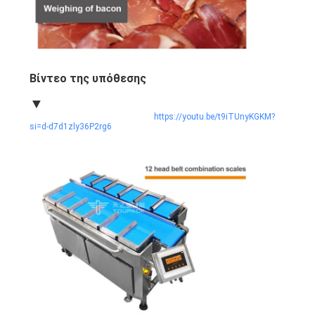
Βίντεο της υπόθεσης
▼
https://youtu.be/t9iTUnyKGKM?
si=d-d7d1zly36P2rg6