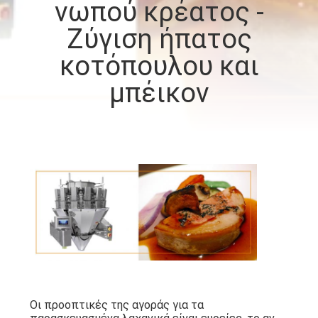
νωπού κρέατος -
Ζύγιση ήπατος
ΠΟΙΟΤΙΚΌΣ
ΈΛΕΓΧΟΣ
κοτόπουλου και
μπέικον
ΕΠΙΚΟΙΝΩΝΉΣΤΕ
ΜΑΖΊ
ΜΑΣ
ΝΈΑ
ΥΠΟΘΈΣΕΙΣ
ΖΗΤΉΣΤΕ
Οι προοπτικές της αγοράς για τα
ΜΙΑ