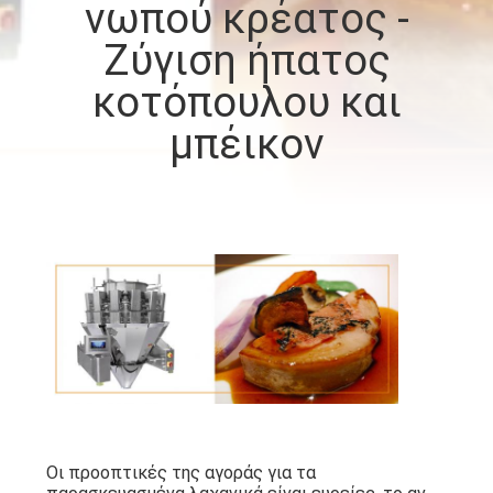
νωπού κρέατος -
Ζύγιση ήπατος
ΠΟΙΟΤΙΚΌΣ
ΈΛΕΓΧΟΣ
κοτόπουλου και
μπέικον
ΕΠΙΚΟΙΝΩΝΉΣΤΕ
ΜΑΖΊ
ΜΑΣ
ΝΈΑ
ΥΠΟΘΈΣΕΙΣ
ΖΗΤΉΣΤΕ
Οι προοπτικές της αγοράς για τα
ΜΙΑ