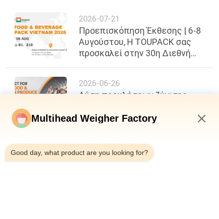
2026-07-21
Προεπισκόπηση Έκθεσης | 6-8
Αυγούστου, Η TOUPACK σας
προσκαλεί στην 30η Διεθνή
Έκθεση Τροφίμων, Ποτών &
Συσκευασίας του Βιετνάμ
2026-06-26
Λύση προκλήσεων ζύγισης
κολλώδους θαλασσινής με την
τεχνολογία Flip Hopper
Multihead Weigher Factory
6:28 AM
2026-06-22
Good day, what product are you looking for?
200 σακούλες ανά λεπτό,
ακρίβεια ±0,3g: Ένα νέο σημείο
αναφοράς στην
αποτελεσματικότητα
συσκευασίας τροφίμων