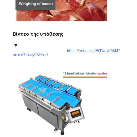
Βίντεο της υπόθεσης
▼
https://youtu.be/t9iTUnyKGKM?
si=d-d7d1zly36P2rg6