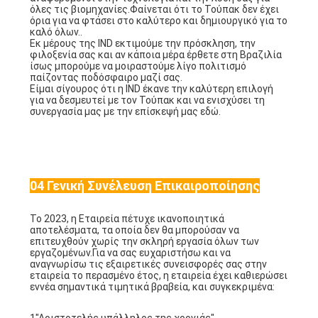
Το όνομά μου είναι R και είμαι από το Νότο της
Βραζιλίας και είμαι εδώ μαζί με τον συνάδελφό μου S.
Εκπροσωπώντας την IND, που είναι μια από τις
μεγαλύτερες εταιρείες συσκευασίας στη Βραζιλία, που
αναπτύσσει λύσεις σε όλο τον κόσμο.να μοιραστείτε
μαζί διαφορετικούς πολιτισμούς και να δείτε από
πρώτο χέρι το λανσάρισμα της νέας σας μηχανής
πολλαπλών κεφαλιώνΕπίσης, εντυπωσιάστηκαμε από
όσα είδαμε χθες εδώ στις εγκαταστάσεις της Toupack,
αναφερόμενοι στην τεχνολογία και την λύση σας για
όλες τις βιομηχανίες.Φαίνεται ότι το Τούπακ δεν έχει
όρια για να φτάσει στο καλύτερο και δημιουργικό για το
καλό όλων..
Εκ μέρους της IND εκτιμούμε την πρόσκληση, την
φιλοξενία σας και αν κάποια μέρα έρθετε στη Βραζιλία
ίσως μπορούμε να μοιραστούμε λίγο πολιτισμό
παίζοντας ποδόσφαιρο μαζί σας.
Είμαι σίγουρος ότι η IND έκανε την καλύτερη επιλογή
για να δεσμευτεί με τον Τούπακ και να ενισχύσει τη
συνεργασία μας με την επίσκεψή μας εδώ.