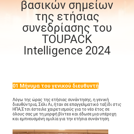
βασικών σημείων
της ετήσιας
ΠΟΙΟΤΙΚΌΣ
ΈΛΕΓΧΟΣ
συνεδρίασης του
TOUPACK
ΕΠΙΚΟΙΝΩΝΉΣΤΕ
Intelligence 2024
ΜΑΖΊ
ΜΑΣ
ΝΈΑ
01 Μήνυμα του γενικού διευθυντή
Λόγω της ώρας της ετήσιας συνάντησης, η γενική
ΥΠΟΘΈΣΕΙΣ
διευθύντρια, Σέλι Λι, ήταν σε επαγγελματικό ταξίδι στις
ΗΠΑ,Έτσι έστειλε χαιρετισμούς για το νέο έτος σε
όλους σας με τη μορφή βίντεο και έδωσε μια υπέροχη
και εμπνευσμένη ομιλία για την ετήσια συνάντηση.
ΖΗΤΉΣΤΕ
ΜΙΑ