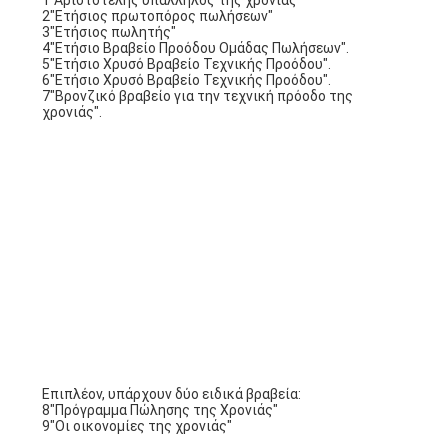
04 Γενική Συνέλευση Επικαιροποίησης
Το 2023, η Εταιρεία πέτυχε ικανοποιητικά
αποτελέσματα, τα οποία δεν θα μπορούσαν να
επιτευχθούν χωρίς την σκληρή εργασία όλων των
εργαζομένων.Για να σας ευχαριστήσω και να
αναγνωρίσω τις εξαιρετικές συνεισφορές σας στην
εταιρεία το περασμένο έτος, η εταιρεία έχει καθιερώσει
εννέα σημαντικά τιμητικά βραβεία, και συγκεκριμένα:
1"Αριστοτελής υπάλληλος της χρονιάς"
2"Ετήσιος πρωτοπόρος πωλήσεων"
3"Ετήσιος πωλητής"