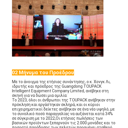
ΠΡΟΣΦΟΡΆ
SITEMAP
ΠΟΛΙΤΙΚΉ
ΑΠΟΡΡΉΤΟΥ
02 Μήνυμα του Προέδρου
Με το άνοιγμα της ετήσιας συνάντησης, ο κ. Χονγκ Λι,
ιδρυτής και πρόεδρος της Guangdong TOUPACK
Intelligent Equipment Company Limited, ανέβηκε στη
σκηνή για να δώσει μια ομιλία:
Το 2023, όλοι οι άνθρωποι της TOUPACK ανέβηκαν στην
πρόκληση και εργάστηκαν σκληρά, και οι κύριοι
επιχειρηματικοί δείκτες ανέβηκαν σε ένα νέο υψηλό, με
το συνολικό ποσό παραγγελίας να αυξάνεται κατά 34%
σε σύγκριση με το 2022,Οι ετήσιες πωλήσεις των
βασικών προϊόντων ξεπερνούν τις 2.000 μονάδες και το
ποσοστό παράδοσης των πελατών παραμένει σταθερό