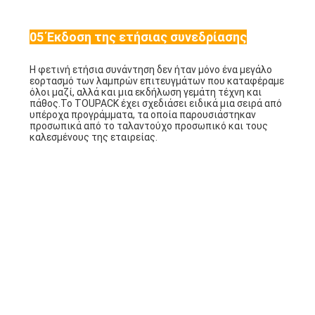
4"Ετήσιο Βραβείο Προόδου Ομάδας Πωλήσεων".
5"Ετήσιο Χρυσό Βραβείο Τεχνικής Προόδου".
6"Ετήσιο Χρυσό Βραβείο Τεχνικής Προόδου".
7"Βρονζικό βραβείο για την τεχνική πρόοδο της
χρονιάς".