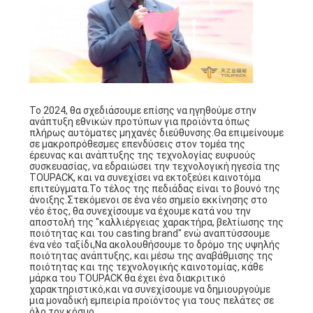
Το 2024, θα σχεδιάσουμε επίσης να ηγηθούμε στην
ανάπτυξη εθνικών προτύπων για προϊόντα όπως
πλήρως αυτόματες μηχανές διεύθυνσης.Θα επιμείνουμε
σε μακροπρόθεσμες επενδύσεις στον τομέα της
έρευνας και ανάπτυξης της τεχνολογίας ευφυούς
συσκευασίας, να εδραιώσει την τεχνολογική ηγεσία της
TOUPACK, και να συνεχίσει να εκτοξεύει καινοτόμα
επιτεύγματα.Το τέλος της πεδιάδας είναι το βουνό της
άνοιξης.Στεκόμενοι σε ένα νέο σημείο εκκίνησης στο
νέο έτος, θα συνεχίσουμε να έχουμε κατά νου την
αποστολή της "καλλιέργειας χαρακτήρα, βελτίωσης της
ποιότητας και του casting brand" ενώ αναπτύσσουμε
ένα νέο ταξίδι,Να ακολουθήσουμε το δρόμο της υψηλής
ποιότητας ανάπτυξης, και μέσω της αναβάθμισης της
ποιότητας και της τεχνολογικής καινοτομίας, κάθε
μάρκα του TOUPACK θα έχει ένα διακριτικό
χαρακτηριστικό,και να συνεχίσουμε να δημιουργούμε
μια μοναδική εμπειρία προϊόντος για τους πελάτες σε
όλο τον κόσμο.