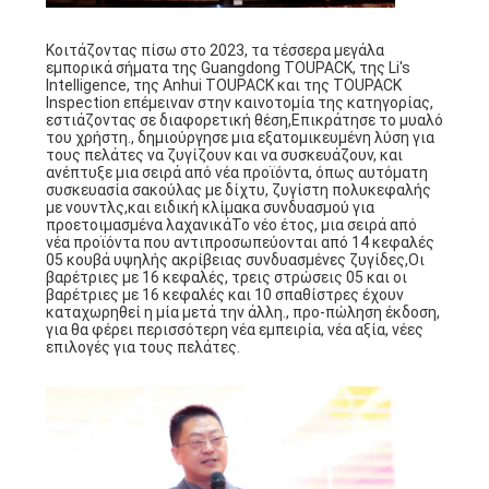
Κοιτάζοντας πίσω στο 2023, τα τέσσερα μεγάλα
εμπορικά σήματα της Guangdong TOUPACK, της Li's
Intelligence, της Anhui TOUPACK και της TOUPACK
Inspection επέμειναν στην καινοτομία της κατηγορίας,
εστιάζοντας σε διαφορετική θέση,Επικράτησε το μυαλό
του χρήστη., δημιούργησε μια εξατομικευμένη λύση για
τους πελάτες να ζυγίζουν και να συσκευάζουν, και
ανέπτυξε μια σειρά από νέα προϊόντα, όπως αυτόματη
συσκευασία σακούλας με δίχτυ, ζυγίστη πολυκεφαλής
με νουντλς,και ειδική κλίμακα συνδυασμού για
προετοιμασμένα λαχανικάΤο νέο έτος, μια σειρά από
νέα προϊόντα που αντιπροσωπεύονται από 14 κεφαλές
05 κουβά υψηλής ακρίβειας συνδυασμένες ζυγίδες,Οι
βαρέτριες με 16 κεφαλές, τρεις στρώσεις 05 και οι
βαρέτριες με 16 κεφαλές και 10 σπαθίστρες έχουν
καταχωρηθεί η μία μετά την άλλη., προ-πώληση έκδοση,
για θα φέρει περισσότερη νέα εμπειρία, νέα αξία, νέες
επιλογές για τους πελάτες.