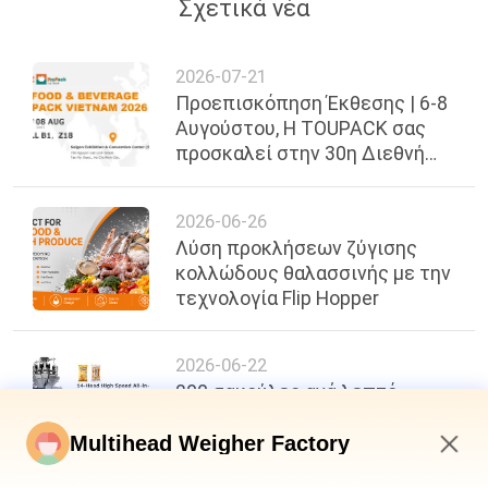
Σχετικά νέα
2026-07-21
Προεπισκόπηση Έκθεσης | 6-8
Αυγούστου, Η TOUPACK σας
προσκαλεί στην 30η Διεθνή
Έκθεση Τροφίμων, Ποτών &
Συσκευασίας του Βιετνάμ
2026-06-26
Λύση προκλήσεων ζύγισης
κολλώδους θαλασσινής με την
τεχνολογία Flip Hopper
2026-06-22
200 σακούλες ανά λεπτό,
ακρίβεια ±0,3g: Ένα νέο σημείο
αναφοράς στην
Multihead Weigher Factory
αποτελεσματικότητα
7:26 PM