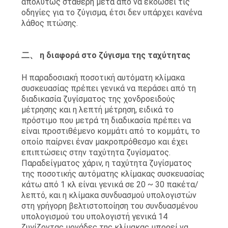
απολύτως σταθερή μετά από να εκδώσει τις
οδηγίες για το ζύγισμα, έτσι δεν υπάρχει κανένα
λάθος πτώσης.
二、 η διαφορά στο ζύγισμα της ταχύτητας
Η παραδοσιακή ποσοτική αυτόματη κλίμακα
συσκευασίας πρέπει γενικά να περάσει από τη
διαδικασία ζυγίσματος της χονδροειδούς
μέτρησης και η λεπτή μέτρηση, ειδικά το
πρόστιμο που μετρά τη διαδικασία πρέπει να
είναι προστιθέμενο κομμάτι από το κομμάτι, το
οποίο παίρνει έναν μακροπρόθεσμο και έχει
επιπτώσεις στην ταχύτητα ζυγίσματος.
Παραδείγματος χάριν, η ταχύτητα ζυγίσματος
της ποσοτικής αυτόματης κλίμακας συσκευασίας
κάτω από 1 κλ είναι γενικά σε 20 ~ 30 πακέτα/
λεπτό, και η κλίμακα συνδυασμού υπολογιστών
στη γρήγορη βελτιστοποίηση του συνδυασμένου
υπολογισμού του υπολογιστή γενικά 14
ζυγίζοντας μονάδες της κλίμακας μπορεί να