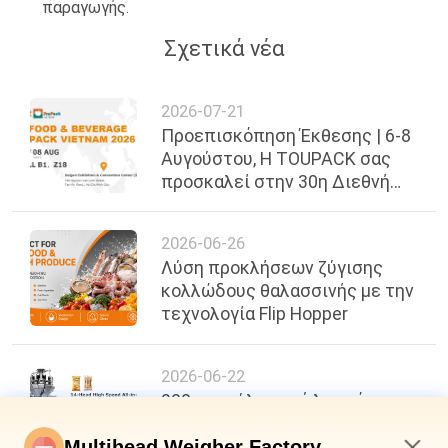
παραγωγής.
Σχετικά νέα
2026-07-21
Προεπισκόπηση Έκθεσης | 6-8
Αυγούστου, Η TOUPACK σας
προσκαλεί στην 30η Διεθνή
Έκθεση Τροφίμων, Ποτών &
Συσκευασίας του Βιετνάμ
2026-06-26
Λύση προκλήσεων ζύγισης
κολλώδους θαλασσινής με την
τεχνολογία Flip Hopper
2026-06-22
200 σακούλες ανά λεπτό,
ακρίβεια ±0,3g: Ένα νέο σημείο
αναφοράς στην
Multihead Weigher Factory