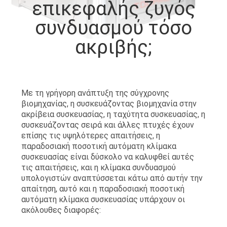
επικεφαλής ζυγός
συνδυασμού τόσο
ΠΟΙΟΤΙΚΌΣ
ΈΛΕΓΧΟΣ
ακριβής;
ΕΠΙΚΟΙΝΩΝΉΣΤΕ
ΜΑΖΊ
Με τη γρήγορη ανάπτυξη της σύγχρονης
βιομηχανίας, η συσκευάζοντας βιομηχανία στην
ΜΑΣ
ακρίβεια συσκευασίας, η ταχύτητα συσκευασίας, η
συσκευάζοντας σειρά και άλλες πτυχές έχουν
επίσης τις υψηλότερες απαιτήσεις, η
ΝΈΑ
παραδοσιακή ποσοτική αυτόματη κλίμακα
συσκευασίας είναι δύσκολο να καλυφθεί αυτές
τις απαιτήσεις, και η κλίμακα συνδυασμού
ΥΠΟΘΈΣΕΙΣ
υπολογιστών αναπτύσσεται κάτω από αυτήν την
απαίτηση, αυτό και η παραδοσιακή ποσοτική
αυτόματη κλίμακα συσκευασίας υπάρχουν οι
ΖΗΤΉΣΤΕ
ακόλουθες διαφορές:
ΜΙΑ