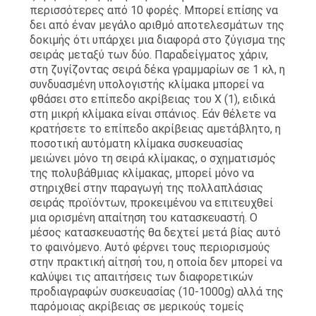
περισσότερες από 10 φορές. Μπορεί επίσης να
δει από έναν μεγάλο αριθμό αποτελεσμάτων της
δοκιμής ότι υπάρχει μια διαφορά στο ζύγισμα της
σειράς μεταξύ των δύο. Παραδείγματος χάριν,
στη ζυγίζοντας σειρά δέκα γραμμαρίων σε 1 κλ, η
συνδυασμένη υπολογιστής κλίμακα μπορεί να
φθάσει στο επίπεδο ακρίβειας του Χ (1), ειδικά
στη μικρή κλίμακα είναι σπάνιος. Εάν θέλετε να
κρατήσετε το επίπεδο ακρίβειας αμετάβλητο, η
ποσοτική αυτόματη κλίμακα συσκευασίας
μειώνει μόνο τη σειρά κλίμακας, ο σχηματισμός
της πολυβάθμιας κλίμακας, μπορεί μόνο να
στηριχθεί στην παραγωγή της πολλαπλάσιας
σειράς προϊόντων, προκειμένου να επιτευχθεί
μια ορισμένη απαίτηση του κατασκευαστή. Ο
μέσος κατασκευαστής θα δεχτεί μετά βίας αυτό
το φαινόμενο. Αυτό φέρνει τους περιορισμούς
στην πρακτική αίτησή του, η οποία δεν μπορεί να
καλύψει τις απαιτήσεις των διαφορετικών
προδιαγραφών συσκευασίας (10-1000g) αλλά της
παρόμοιας ακρίβειας σε μερικούς τομείς