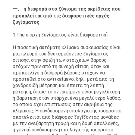
ΠΡΟΣΦΟΡΆ
一、 η διαφορά στο ζύγισμα της ακρίβειας που
προκαλείται από τις διαφορετικές αρχές
ζυγίσματος
SITEMAP
1.The η αρχή ζυγίσματος είναι διαφορετική
ΠΟΛΙΤΙΚΉ
Η ποσοτική αυτόματη κλίμακα συσκευασίας είναι
μια πλευρά του δευτερεύοντος ζυγίσματος
ΑΠΟΡΡΉΤΟΥ
σίτισης, στην άφιξη των στοιχείων βάρους
στόχων πριν από τη συνεχή σίτιση, όταν και
πρέπει λίγο η διαφορά βάρους στόχων να
προστεθεί στο αντικείμενο, δηλ., μετά από τη
χονδροειδή μέτρηση και έπειτα τη λεπτή
μέτρηση, όπως το αντικείμενο είναι μεγαλύτερη
ή βαρύτερη όταν υπάρχει ένα μεγαλύτερο λάθος,
το οποίο έχει επιπτώσεις στην ακρίβεια της
κλίμακας. Η συνδυασμένη υπολογιστής ισορροπία
αποτελείται από διάφορες ζυγίζοντας μονάδες
με την ανεξάρτητη τροφή και η δομή απαλλαγής,
η γενική συνδυασμένη υπολογιστής ισορροπία