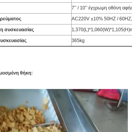
7’’ / 10’’ έγχρωμη οθόνη αφή
ρεύματος
AC220V ±10% 50HZ / 60HZ
η συσκευασίας
1,370(L)*1,060(W)*1,105(H
υσκευασίας
365kg
οσμένη θήκη: