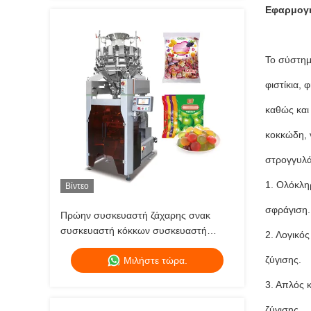
Εφαρμογ
Το σύστημ
φιστίκια, φ
καθώς και
κοκκώδη, 
στρογγυλά
1. Ολόκλη
Βίντεο
σφράγιση.
Πρώην συσκευαστή ζάχαρης σνακ
συσκευαστή κόκκων συσκευαστή
2. Λογικό
λευκών φασολιών συσκευαστή
ζύγισης.
Μιλήστε τώρα.
3. Απλός 
ζύγισης.