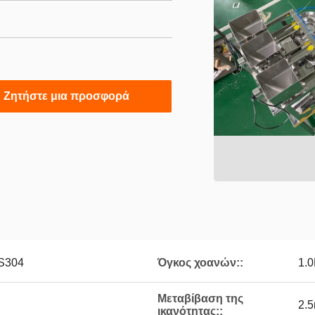
Ζητήστε μια προσφορά
S304
Όγκος χοανών::
1.0
Μεταβίβαση της
2.5
ικανότητας::