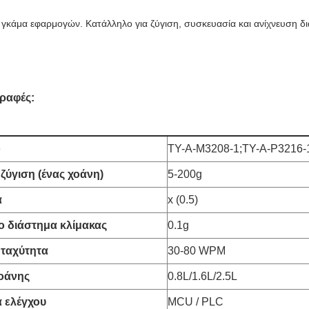
 γκάμα εφαρμογών. Κατάλληλο για ζύγιση, συσκευασία και ανίχνευση δ
ραφές:
ο
TY-A-M3208-1;TY-A-P3216-
ζύγιση (ένας χοάνη)
5-200g
α
x (0.5)
ο διάστημα κλίμακας
0.1g
 ταχύτητα
30-80 WPM
οάνης
0.8L/1.6L/2.5L
 ελέγχου
MCU / PLC