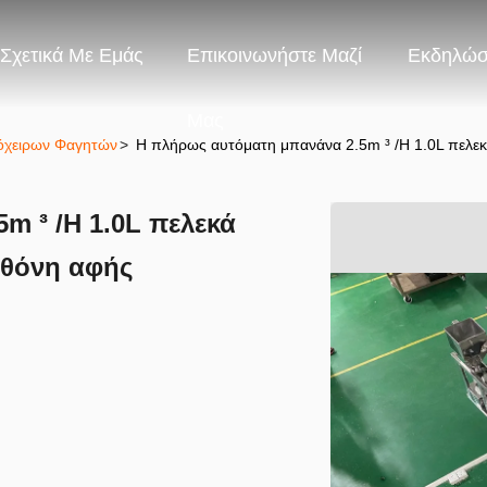
Σχετικά Με Εμάς
Επικοινωνήστε Μαζί
Εκδηλώσ
Μας
όχειρων Φαγητών
>
Η πλήρως αυτόματη μπανάνα 2.5m ³ /H 1.0L πελεκ
m ³ /H 1.0L πελεκά
οθόνη αφής