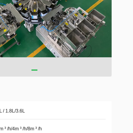
L / 1.8L/3.6L
m ³ /h/4m ³ /h/8m ³ /h