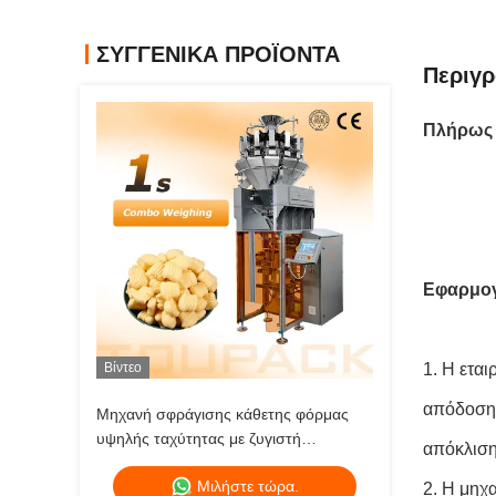
ΣΥΓΓΕΝΙΚΆ ΠΡΟΪΌΝΤΑ
Περιγρ
Πλήρως 
Εφαρμογ
Βίντεο
1. Η εται
απόδοσης
Μηχανή σφράγισης κάθετης φόρμας
υψηλής ταχύτητας με ζυγιστή
απόκλιση
πολλαπλών κεφαλών (80-200 σάκοι/
Μιλήστε τώρα.
λεπτό)
2. Η μηχ