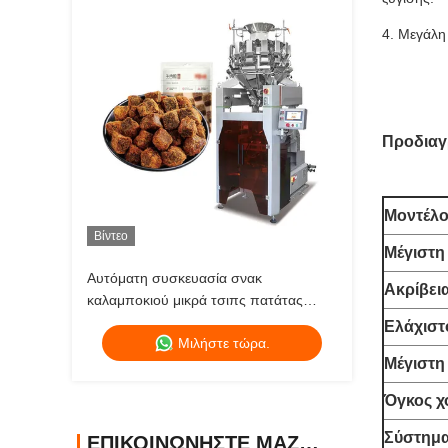
4. Μεγάλη
Προδιαγ
Μοντέλ
Βίντεο
Μέγιστη 
Αυτόματη συσκευασία σνακ
Ακρίβει
καλαμποκιού μικρά τσιπς πατάτας
σνακ τροφή κάθετη συσκευασία για
Ελάχιστ
Μιλήστε τώρα.
σνακ
Μέγιστη
Όγκος χ
Σύστημα
ΕΠΙΚΟΙΝΩΝΉΣΤΕ ΜΑΖΊ ΜΑΣ