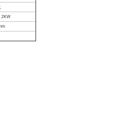
ς
, 2KW
)mm