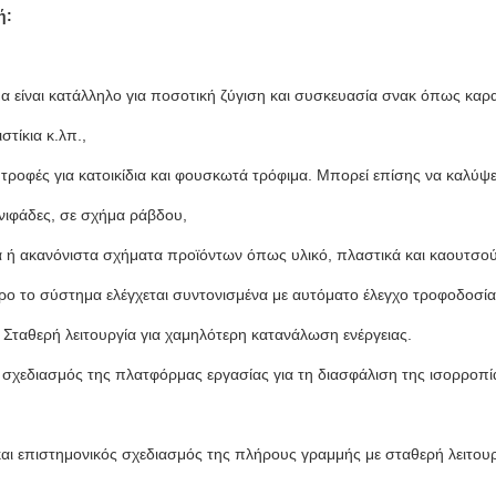
ή:
α είναι κατάλληλο για ποσοτική ζύγιση και συσκευασία σνακ όπως καρα
ιστίκια κ.λπ.,
 τροφές για κατοικίδια και φουσκωτά τρόφιμα. Μπορεί επίσης να καλύψε
νιφάδες, σε σχήμα ράβδου,
 ή ακανόνιστα σχήματα προϊόντων όπως υλικό, πλαστικά και καουτσού
ρο το σύστημα ελέγχεται συντονισμένα με αυτόματο έλεγχο τροφοδοσία
 Σταθερή λειτουργία για χαμηλότερη κατανάλωση ενέργειας.
ς σχεδιασμός της πλατφόρμας εργασίας για τη διασφάλιση της ισορροπία
και επιστημονικός σχεδιασμός της πλήρους γραμμής με σταθερή λειτουργ