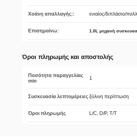
Χοάνη απαλλαγής::
ενιαίος/διπλάσιο/πολ
Επισημαίνω:
1.0L μηχανή συσκευα
Όροι πληρωμής και αποστολής
Ποσότητα παραγγελίας
1
min
Συσκευασία λεπτομέρειες
ξύλινη περίπτωση
Όροι πληρωμής
L/C, D/P, T/T