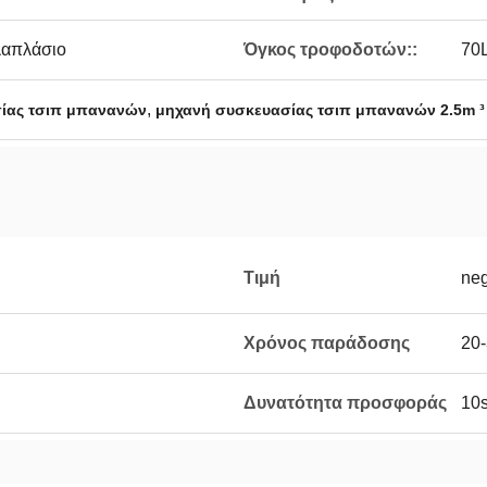
λαπλάσιο
Όγκος τροφοδοτών::
70L
,
σίας τσιπ μπανανών
μηχανή συσκευασίας τσιπ μπανανών 2.5m ³ 
Τιμή
neg
Χρόνος παράδοσης
20
Δυνατότητα προσφοράς
10s