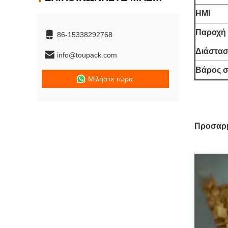
HMI
Παροχή 
86-15338292768
Διάστασ
info@toupack.com
Βάρος σ
Μιλήστε τώρα.
Προσαρμ