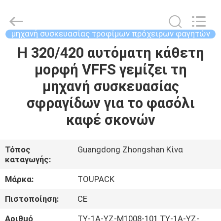
TOUPACK
INTELLIGENT
EQUIPMENT
CO.,
LTD.
μηχανή συσκευασίας τροφίμων πρόχειρων φαγητών
All
Rights
Η 320/420 αυτόματη κάθετη
ΣΠΊΤΙ
Reserved.
μορφή VFFS γεμίζει τη
ΠΡΟΪΌΝΤΑ
μηχανή συσκευασίας
σφραγίδων για το φασόλι
ΣΧΕΤΙΚΆ
καφέ σκονών
ΜΕ
ΕΜΆΣ
Τόπος
Guangdong Zhongshan Κίνα
καταγωγής:
ΞΕΝΆΓΗΣΗ
Μάρκα:
TOUPACK
ΣΤΟ
Πιστοποίηση:
CE
ΕΡΓΟΣΤΆΣΙΟ
Αριθμό
TY-1A-YZ-M1008-101 TY-1A-YZ-