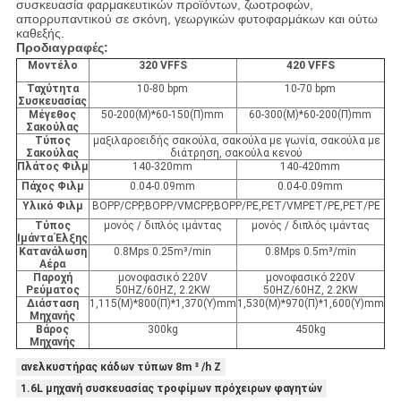
συσκευασία φαρμακευτικών προϊόντων, ζωοτροφών,
απορρυπαντικού σε σκόνη, γεωργικών φυτοφαρμάκων και ούτω
καθεξής.
Προδιαγραφές:
Μοντέλο
320 VFFS
420 VFFS
Ταχύτητα
10-80 bpm
10-70 bpm
Συσκευασίας
Μέγεθος
50-200(Μ)*60-150(Π)mm
60-300(Μ)*60-200(Π)mm
Σακούλας
Τύπος
μαξιλαροειδής σακούλα, σακούλα με γωνία, σακούλα με
Σακούλας
διάτρηση, σακούλα κενού
Πλάτος Φιλμ
140-320mm
140-420mm
Πάχος Φιλμ
0.04-0.09mm
0.04-0.09mm
Υλικό Φιλμ
BOPP/CPP,BOPP/VMCPP,BOPP/PE,PET/VMPET/PE,PET/PE
Τύπος
μονός / διπλός ιμάντας
μονός / διπλός ιμάντας
Ιμάντα Έλξης
Κατανάλωση
0.8Mps 0.25m³/min
0.8Mps 0.5m³/min
Αέρα
Παροχή
μονοφασικό 220V
μονοφασικό 220V
Ρεύματος
50HZ/60HZ, 2.2KW
50HZ/60HZ, 2.2KW
Διάσταση
1,115(Μ)*800(Π)*1,370(Υ)mm
1,530(Μ)*970(Π)*1,600(Υ)mm
Μηχανής
Βάρος
300kg
450kg
Μηχανής
ανελκυστήρας κάδων τύπων 8m ³ /h Ζ
1.6L μηχανή συσκευασίας τροφίμων πρόχειρων φαγητών