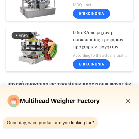
τα τρόφιμα πρόχειρων
MOQ:1 set
φαγητών
ΕΠΙΚΟΙΝΩΝΙΑ
0.5m3/min μηχανή
συσκευασίας τροφίμων
πρόχειρων φαγητών
τσιπ φωτογραφιών
According to the actual situation MOQ:1 set
L1400*W1000*H1800mm
ΕΠΙΚΟΙΝΩΝΙΑ
μηχανή συσκευασίας τροφίμων πρόχειρων φαγητών
Η γραμμή συσκευασίας με πολλαπλές κεφαλές για ζυγίσματα
Multihead Weigher Factory
καρύδας
7:45 AM
Αυτόματη συσκευασία σνακ καλαμποκιού μικρά τσιπς
πατάτας σνακ τροφή κάθετη συσκευασία για σνακ
Good day, what product are you looking for?
Η μαλακή γραμμή παραγωγής ζάχαρης ανοξείδωτου με το
σύστημα ελέγχου PLC προσαρμόζει την ικανότητα