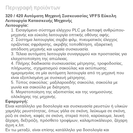
Περιγραφή προϊόντων
320 / 420 Αυτόματη Μηχανή Συσκευασίας VFFS Εύκολη
Λειτουργία Κατασκευής Μηχανής
Λειτουργία
:
1. Εισαγόμενο σύστημα ελέγχου PLC με διεπαφή ανθρώπου-
μηχανής και εύκολη λειτουργία οπτικής οθόνης αφής.
2. Σύστημα λειτουργίας σερβο φιλμ, πνευματικός έλεγχος
οριζόντιας σφράγισης, ακριβής τοποθέτηση, εξαιρετική
απόδοση μηχανής και ωραία συσκευασία.
3. Τέλεια αυτόματη λειτουργία συναγερμού και προστασίας για
ελαχιστοποίηση της απώλειας.
4. Πλήρης διαδικασία συσκευασίας μέτρησης, τροφοδοσίας,
πλήρωσης, σχηματισμού σακούλας και εκτύπωσης
ημερομηνίας σε μία αυτόματη λειτουργία από τη μηχανή που
είναι εξοπλισμένη με συσκευή μέτρησης.
5. Τύπος σακούλας: μαξιλαροειδής σακούλα, σακούλα με
γωνία και σακούλα με διάτρηση.
6. Μεγιστοποίηση της αξιοπιστίας και της νοημοσύνης
ολόκληρης της μηχανής.
Εφαρμογή:
Είναι κατάλληλο για δοσολογία και συσκευασία ρευστών ή υλικών
χαμηλής ρευστότητας, όπως γάλα σε σκόνη, λεύκωμα σε σκόνη,
ρύζι σε σκόνη, καφές σε σκόνη, στερεό ποτό, καρύκευμα, λευκή
ζάχαρη, δεξτρόζη, πρόσθετο τροφίμων, καλαμποκάλευρο, ζάχαρη
άχνη κ.λπ.
Εν τω μεταξύ, είναι επίσης κατάλληλο για δοσολογία και