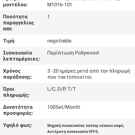
μοντέλου:
M1016-101
ΠΟΙΟΤΙΚΌΣ
Ποσότητα
1
παραγγελίας
ΈΛΕΓΧΟΣ
min:
Τιμή:
negotiable
ΕΠΙΚΟΙΝΩΝΉΣΤΕ
ΜΑΖΊ
Συσκευασία
Περίπτωση Pollywood
λεπτομέρειες:
ΜΑΣ
Χρόνος
3 -20 ημέρες μετά από την πληρωμή
παράδοσης:
που τακτοποιείται
ΝΈΑ
Όροι
L/C, D/P, T/T
πληρωμής:
ΥΠΟΘΈΣΕΙΣ
Δυνατότητα
100Set/Month
προσφοράς:
ΖΗΤΉΣΤΕ
Υψηλό φως:
,
Μηχανή συσκευασίας σκόνης κόκκων καφέ
ΜΙΑ
,
Αυτόματη συσκευασία VFFS