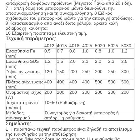
καταχώριση διαφόρων προϊόντων (Μέγιστο: Πάνω από 20 είδη).
7 Η απλή δομή του μεταφορικού ιμάντα διευκολύνει την
αποσυναρμολόγηση και τη συναρμολόγηση. 8 Ειδικός
σχεδιασμός του μεταφορικού ιμάντα για την αποφυγή απόκλισης.
9 Κατασκευασμένο από ανοξείδωτο χάλυβα, αρκετά καλή
αδιάβροχη ικανότητα;
10 Εξαιρετική ποιότητα με ελκυστική τιμή.
Τεχνική παράμετρος:
4012
4015
4018
4025
5020
5025
5030
Ευαισθησία Fe
0.5
0.7
0.8
1.0
0.8
1.0
1.2
(mm)
Ευαισθησία SUS
1.2
1.5
2.0
2.3
2.0
2.3
2.5
(mm)
Ύψος ανίχνευσης
120
150
200
250
200
250
300
(mm)
Πλάτος ανίχνευσης
400
400
400
400
500
500
500
(mm)
Ονομαστική ισχύς
200
200
200
200
200
200
200
(W)
Ταχύτητα ιμάντα
10~50 (Ρυθμιζόμενη)
(m/min)
Μέθοδος
Συναγερμός για διακοπή μεταφοράς ή
συναγερμού
απόρριψη ρύθμισης
Σημείωση:
1 Η παραπάνω τεχνική παράμετρος είναι δηλαδή το αποτέλεσμα
της ευαισθησίας με την επιθεώρηση
μόνο του δείγματος δοκιμής στον ιμάντα. Η ευαισθησία θα