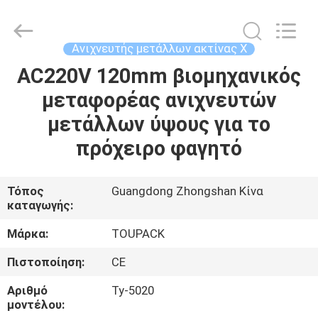
TOUPACK
INTELLIGENT
EQUIPMENT
CO.,
LTD.
Ανιχνευτής μετάλλων ακτίνας X
All
Rights
AC220V 120mm βιομηχανικός
ΣΠΊΤΙ
Reserved.
μεταφορέας ανιχνευτών
ΠΡΟΪΌΝΤΑ
μετάλλων ύψους για το
πρόχειρο φαγητό
ΣΧΕΤΙΚΆ
ΜΕ
Τόπος
Guangdong Zhongshan Κίνα
καταγωγής:
ΕΜΆΣ
Μάρκα:
TOUPACK
ΞΕΝΆΓΗΣΗ
Πιστοποίηση:
CE
ΣΤΟ
Αριθμό
Ty-5020
ΕΡΓΟΣΤΆΣΙΟ
μοντέλου: