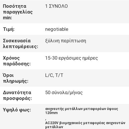
Ποσότητα
1 ΣΥΝΟΛΟ
παραγγελίας
ΠΟΙΟΤΙΚΌΣ
min:
ΈΛΕΓΧΟΣ
Τιμή:
negotiable
ΕΠΙΚΟΙΝΩΝΉΣΤΕ
Συσκευασία
ξύλινη περίπτωση
λεπτομέρειες:
ΜΑΖΊ
Χρόνος
15-30 εργάσιμες ημέρες
ΜΑΣ
παράδοσης:
Όροι
L/C, T/T
ΝΈΑ
πληρωμής:
Δυνατότητα
50 σύνολα/μήνας
ΥΠΟΘΈΣΕΙΣ
προσφοράς:
Υψηλό φως:
ανιχνευτής μετάλλων μεταφορέων ύψους
120mm
ΖΗΤΉΣΤΕ
,
AC220V βιομηχανικός μεταφορέας ανιχνευτών
ΜΙΑ
μετάλλων