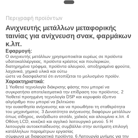
Περιγραφή προϊόντων
Ανιχνευτής μετάλλων μεταφορικής
ταινίας για ανίχνευση σνακ, φαρμάκων
κ.λπ.
Εφαρμογή:
Ο ανιχνευτής μετάλλων χρησιμοποιείται ευρέως σε προϊόντα
υδατοκαλλιέργειας, προϊόντα κρέατος και πουλερικών,
διατηρημένα τρόφιμα, προϊόντα αλευριού, αποξηραμένα φρούτα,
λαχανικά, χημικά υλικά και ούτω
ώστε να διασφαλιστεί ότι εντοπίζεται το μολυσμένο προϊόν.
Χαρακτηριστικά:
1 Υιοθετεί τεχνολογία διάκρισης φάσης που μπορεί να
συγκρατήσει αποτελεσματικά την επίδραση του προϊόντος. 2
Υιοθετεί προηγμένη τεχνολογία DSP και κορυφαίο έξυπνο
αλγόριθμο που μπορεί να βελτιώσει
την ευαισθησία ανίχνευσης και να προωθήσει τη σταθερότητα
του μηχανήματος. 3 Δυνατότητα ανίχνευσης διαφόρων μετάλλων
όπως σίδηρος, ανοξείδωτο ατσάλι, χαλκός και αλουμίνιο κ.λπ. 4
Οθόνη LCD, κινεζικό και αγγλικό λειτουργικό μενού. 5 Η
λειτουργία αυτοεκπαίδευσης συμβάλλει στην αυτόματη επιλογή
κατάλληλων παραμέτρων εργασίας
σύμφωνα με διαφορετικά προϊόντα. 6 Λειτουργία μνήμης για την