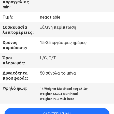
παραγγελίας
min:
ΠΟΙΟΤΙΚΌΣ
Τιμή:
negotiable
ΈΛΕΓΧΟΣ
Συσκευασία
Ξύλινη περίπτωση
λεπτομέρειες:
ΕΠΙΚΟΙΝΩΝΉΣΤΕ
Χρόνος
15-35 εργάσιμες ημέρες
ΜΑΖΊ
παράδοσης:
ΜΑΣ
Όροι
L/C, T/T
πληρωμής:
ΝΈΑ
Δυνατότητα
50 σύνολα το μήνα
προσφοράς:
ΥΠΟΘΈΣΕΙΣ
Υψηλό φως:
,
14 Weigher Multihead κεφαλιών
,
Weigher SS304 Multihead
Weigher PLC Multihead
ΖΗΤΉΣΤΕ
ΜΙΑ