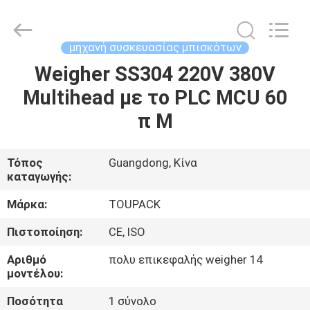
TOUPACK
INTELLIGENT
EQUIPMENT
CO.,
LTD.
μηχανή συσκευασίας μπισκότων
All
Rights
Weigher SS304 220V 380V
ΣΠΊΤΙ
Reserved.
Multihead με το PLC MCU 60
ΠΡΟΪΌΝΤΑ
π Μ
ΣΧΕΤΙΚΆ
Τόπος
Guangdong, Κίνα
καταγωγής:
ΜΕ
ΕΜΆΣ
Μάρκα:
TOUPACK
Πιστοποίηση:
CE, ISO
ΞΕΝΆΓΗΣΗ
Αριθμό
πολυ επικεφαλής weigher 14
ΣΤΟ
μοντέλου:
ΕΡΓΟΣΤΆΣΙΟ
Ποσότητα
1 σύνολο