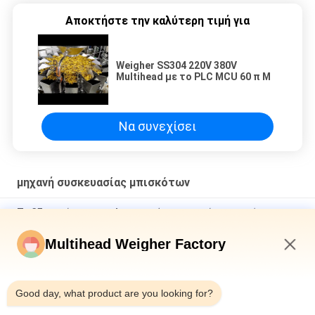
Αποκτήστε την καλύτερη τιμή για
Weigher SS304 220V 380V
Multihead με το PLC MCU 60 π Μ
Να συνεχίσει
μηχανή συσκευασίας μπισκότων
Το CE εγκρίνει την πολυ μηχανή συσκευασίας μπισκότων
πακέτων 50Bpm που αυτοματοποιείται πλήρως
Multihead Weigher Factory
Πλήρως αυτόματο υψηλής ταχύτητας άζωτο κάθετη μορφή
γεμίστε σφραγίδα τσάντα σνακ τρόφιμα ζύγιση φουσκάλες
1:52 PM
τρόφιμα συσκευασία πυριτίων
Good day, what product are you looking for?
Μηχανή Συσκευασίας Τροφών για Κατοικίδια 2,5kg