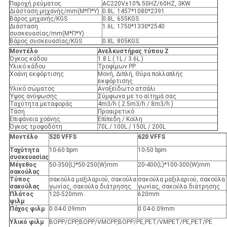
Παροχή ρεύματος
AC220V±10% 50HZ/60HZ, 3KW
Διάσταση μηχανής/mm(Μ*Π*Υ)
0.8L: 1457*1080*2391
Βάρος μηχανής/KGS
0.8L: 655KGS
Διάσταση
1.6L: 1750*1330*2540
συσκευασίας/mm(Μ*Π*Υ)
Βάρος συσκευασίας/KGS
0.8L: 805KGS
Μοντέλο
Ανελκυστήρας τύπου Z
Όγκος κάδου
1.8 L ( 1L / 3.6L )
Υλικό κάδου
Τροφίμων PP
Χοάνη εκφόρτισης
Μονή, Διπλή, Θύρα πολλαπλής
εκφόρτισης
Υλικό σώματος
Ανοξείδωτο ατσάλι
Ύψος ανύψωσης
Σύμφωνα με το αίτημά σας
Ταχύτητα μεταφοράς
4m3/h ( 2.5m3/h / 8m3/h )
Τάση
Προαιρετικό
Επιφάνεια χοάνης
Επίπεδη / Κοίλη
Όγκος τροφοδότη
70L / 100L / 150L / 200L
Μοντέλο
520 VFFS
620 VFFS
Ταχύτητα
10-60 bpm
10-50 bpm
συσκευασίας
Μέγεθος
50-350(L)*50-250(W)mm
20-400(L)*100-300(W)mm
σακούλας
Τύπος
σακούλα μαξιλαριού, σακούλα
σακούλα μαξιλαριού, σακούλα
σακούλας
γωνίας, σακούλα διάτρησης
γωνίας, σακούλα διάτρησης
Πλάτος
120-520mm
620mm
φιλμ
Πάχος φιλμ
0.04-0.09mm
0.04-0.09mm
Υλικό φιλμ
BOPP/CPP,BOPP/VMCPP,BOPP/PE,PET/VMPET/PE,PET/PE