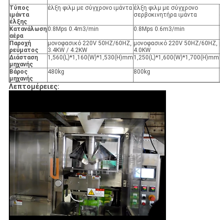
Τύπος
έλξη φιλμ με σύγχρονο ιμάντα
έλξη φιλμ με σύγχρονο
ιμάντα
σερβοκινητήρα ιμάντα
έλξης
Κατανάλωση
0.8Mps 0.4m3/min
0.8Mps 0.6m3/min
αέρα
Παροχή
μονοφασικό 220V 50HZ/60HZ,
μονοφασικό 220V 50HZ/60HZ,
ρεύματος
3.4KW / 4.2KW
4.0KW
Διάσταση
1,560(L)*1,160(W)*1,530(H)mm
1,250(L)*1,600(W)*1,700(H)mm
μηχανής
Βάρος
480kg
800kg
μηχανής
Λεπτομέρειες: