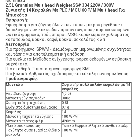
Multihead
2.5L Granules Multihead WeigherSS# 304 220V / 380V
Ζυγιστής 14 Κεφαλών Με PLC / MCU 60 P/ M Multihead Για
Μπισκότα
Εφαρμογή:
Εφαρμόσιμο για ζύγιση όλων των τύπων μικρού μεγέθους /
δοσολογημένων, κοκκωδών προϊόντων, όπως παρασκευασμένα
φυτικά φάρμακα, τσάι, σπόροι, MSG, καρύκευμα εκχυλίσματος
κοτόπουλου, κόκκοι καφέ, κόκκοι σοκολάτας κ.λπ.
Λειτουργία:
Πιο προηγμένο: SPWM - Διαμόρφωση μεμονωμένης συχνότητας
και τάσης για αποτελεσματική απόδοση.
Πιο ευέλικτο: Μέθοδος ανίχνευσης φορέα δεδομένων σε βασική
συχνότητα.
Πιο σταθερό: Τυποποιημένη εφαρμογή SMT.
Πιο βολικό: Αρθρωτός σχεδιασμός και εύκολη συναρμολόγηση.
Προδιαγραφές:
Μοντέλο
Ζυγιστής πολλαπλών κεφαλών με 14
κεφαλές
Ακρίβεια ζύγισης
*(0.5)
Μέγιστη ζύγιση/Χοάνη
300g
Χωρητικότητα χοάνης
0.8L
Ελάχιστο διάστημα κλίμακας
0.1g
Κεφαλές
14
Μέγιστη ταχύτητα ζύγισης
100 WPM
Μέγιστο πλάτος φιλμ
420mm
Υλικό συσκευασίας
Τυπικό θερμοκολλητικό σύνθετο φιλμ
Ταχύτητα συσκευασίας/Άδειο
100 WPM
σακούλι