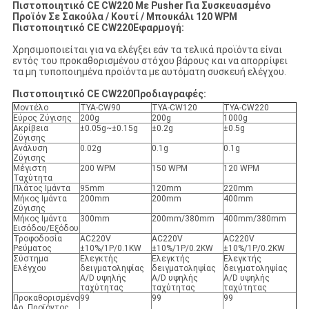
Πιστοποιητικό CE CW220 Με Pusher Για Συσκευασμένο
Προϊόν Σε Σακούλα / Κουτί / Μπουκάλι 120 WPM
Πιστοποιητικό CE CW220
Εφαρμογή:
Χρησιμοποιείται για να ελέγξει εάν τα τελικά προϊόντα είναι
εντός του προκαθορισμένου στόχου βάρους και να απορρίψει
τα μη τυποποιημένα προϊόντα με αυτόματη συσκευή ελέγχου.
Πιστοποιητικό CE CW220
Προδιαγραφές:
Μοντέλο
TYA-CW90
TYA-CW120
TYA-CW220
Εύρος Ζύγισης
200g
200g
1000g
Ακρίβεια
±0.05g~±0.15g
±0.2g
±0.5g
Ζύγισης
Ανάλυση
0.02g
0.1g
0.1g
Ζύγισης
Μέγιστη
200 WPM
150 WPM
120 WPM
Ταχύτητα
Πλάτος Ιμάντα
95mm
120mm
220mm
Μήκος Ιμάντα
200mm
200mm
400mm
Ζύγισης
Μήκος Ιμάντα
300mm
200mm/380mm
400mm/380mm
Εισόδου/Εξόδου
Τροφοδοσία
AC220V
AC220V
AC220V
Ρεύματος
±10%/1P/0.1KW
±10%/1P/0.2KW
±10%/1P/0.2KW
Σύστημα
Ελεγκτής
Ελεγκτής
Ελεγκτής
Ελέγχου
δειγματοληψίας
δειγματοληψίας
δειγματοληψίας
A/D υψηλής
A/D υψηλής
A/D υψηλής
ταχύτητας
ταχύτητας
ταχύτητας
Προκαθορισμένο
99
99
99
Αρ. Προϊόντος