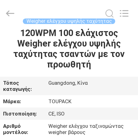
TOUPACK
INTELLIGENT
EQUIPMENT
CO.,
LTD.
Weigher ελέγχου υψηλής ταχύτητας
All
Rights
120WPM 100 ελάχιστος
ΣΠΊΤΙ
Reserved.
Weigher ελέγχου υψηλής
ΠΡΟΪΌΝΤΑ
ταχύτητας τσαντών με τον
προωθητή
ΣΧΕΤΙΚΆ
ΜΕ
Τόπος
Guangdong, Κίνα
καταγωγής:
ΕΜΆΣ
Μάρκα:
TOUPACK
ΞΕΝΆΓΗΣΗ
Πιστοποίηση:
CE, ISO
ΣΤΟ
Αριθμό
Weigher ελέγχου ταξινομώντας
ΕΡΓΟΣΤΆΣΙΟ
μοντέλου:
weigher βάρους