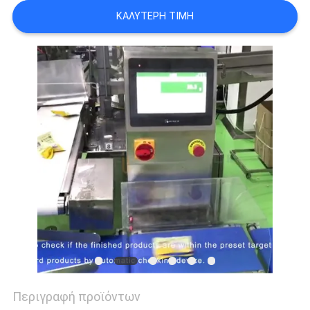
ΠΡΟΣΦΟΡΆ
ΚΑΛΎΤΕΡΗ ΤΙΜΉ
SITEMAP
ΠΟΛΙΤΙΚΉ
ΑΠΟΡΡΉΤΟΥ
Περιγραφή προϊόντων