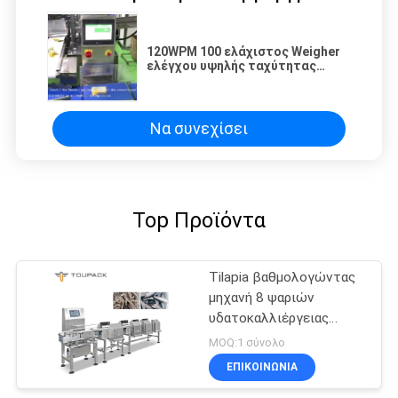
120WPM 100 ελάχιστος Weigher
ελέγχου υψηλής ταχύτητας
τσαντών με τον προωθητή
Να συνεχίσει
Top Προϊόντα
Tilapia βαθμολογώντας
μηχανή 8 ψαριών
υδατοκαλλιέργειας
βαθμολογώντας μηχανή
MOQ:1 σύνολο
βάρους καναλιών
ΕΠΙΚΟΙΝΩΝΙΑ