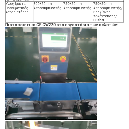
Ύψος Ιμάντα
800±50mm
750±50mm
750±50mm
Προαιρετικός
Αεροσυμπιεστής
Αεροσυμπιεστής
Αεροσυμπιεστής/
Απορριπτήρας
Βραχίονας
ταλάντευσης/
Pusher
Πιστοποιητικό CE CW220 στα εργοστάσια των πελατών
: