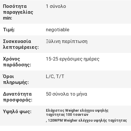
Ποσότητα
1 σύνολο
παραγγελίας
ΠΟΙΟΤΙΚΌΣ
min:
ΈΛΕΓΧΟΣ
Τιμή:
negotiable
ΕΠΙΚΟΙΝΩΝΉΣΤΕ
Συσκευασία
Ξύλινη περίπτωση
λεπτομέρειες:
ΜΑΖΊ
Χρόνος
15-25 εργάσιμες ημέρες
ΜΑΣ
παράδοσης:
Όροι
L/C, T/T
ΝΈΑ
πληρωμής:
Δυνατότητα
50 σύνολα το μήνα
ΥΠΟΘΈΣΕΙΣ
προσφοράς:
Υψηλό φως:
Ελάχιστος Weigher ελέγχου υψηλής
ταχύτητας 100 τσαντών
ΖΗΤΉΣΤΕ
,
120WPM Weigher ελέγχου υψηλής ταχύτητας
ΜΙΑ