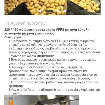
Περιγραφή προϊόντων
320 / 420 αυτόματη συσκευασία VFFS μηχανή εύκολη
λειτουργία μηχανή κατασκευής
Λειτουργία
:
1Εισαγόμενο σύστημα ελέγχου PLC με διεπαφή ανθρώπου-
μηχανής και εύκολη λειτουργία οπτικής οθόνης αφής.
2Σύστημα τροφοδοσίας σερβοφιλμ, πνευματικός οριζόντιος
έλεγχος σφράγισης, ακριβής τοποθέτηση, εξαιρετική απόδοση
μηχανής και ωραία συσκευασία.
3Τέλειος αυτόματος συναγερμός και λειτουργία προστασίας
για να ελαχιστοποιήσει την απώλεια.
4Ολόκληρη η διαδικασία συσκευασίας μετρήσεων,
τροφοδοσίας, πλήρωσης, σχηματισμού σακούλας και
εκτύπωσης ημερομηνίας σε μία αυτόματη λειτουργία από το
μηχάνημα που είναι εξοπλισμένο με συσκευή μέτρησης.
5Τύπος τσάντας: τσάντα μαξιλαριού, τσάντα γκαζέ και τσάντα
τρύπησης.
6Μεγιστοποιήστε την αξιοπιστία και την ευφυΐα ολόκληρης της
μηχανής.