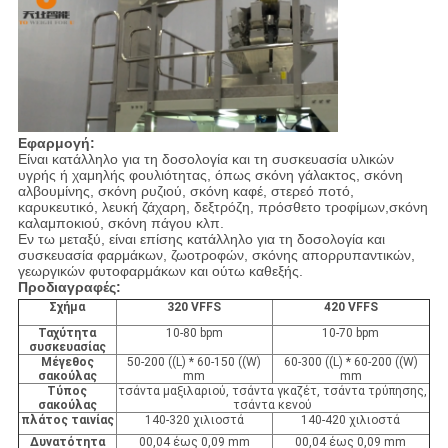
Εφαρμογή:
Είναι κατάλληλο για τη δοσολογία και τη συσκευασία υλικών
υγρής ή χαμηλής φουλιότητας, όπως σκόνη γάλακτος, σκόνη
αλβουμίνης, σκόνη ρυζιού, σκόνη καφέ, στερεό ποτό,
καρυκευτικό, λευκή ζάχαρη, δεξτρόζη, πρόσθετο τροφίμων,σκόνη
καλαμποκιού, σκόνη πάγου κλπ.
Εν τω μεταξύ, είναι επίσης κατάλληλο για τη δοσολογία και
συσκευασία φαρμάκων, ζωοτροφών, σκόνης απορρυπαντικών,
γεωργικών φυτοφαρμάκων και ούτω καθεξής.
Προδιαγραφές:
Σχήμα
320 VFFS
420 VFFS
Ταχύτητα
10-80 bpm
10-70 bpm
συσκευασίας
Μέγεθος
50-200 ((L) * 60-150 ((W)
60-300 ((L) * 60-200 ((W)
σακούλας
mm
mm
Τύπος
τσάντα μαξιλαριού, τσάντα γκαζέτ, τσάντα τρύπησης,
σακούλας
τσάντα κενού
πλάτος ταινίας
140-320 χιλιοστά
140-420 χιλιοστά
Δυνατότητα
00,04 έως 0,09 mm
00,04 έως 0,09 mm