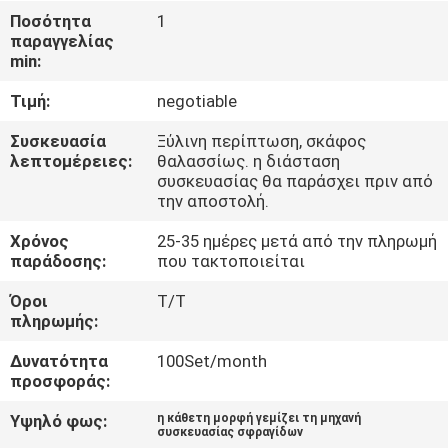
Ποσότητα
1
παραγγελίας
ΠΟΙΟΤΙΚΌΣ
min:
ΈΛΕΓΧΟΣ
Τιμή:
negotiable
ΕΠΙΚΟΙΝΩΝΉΣΤΕ
Συσκευασία
Ξύλινη περίπτωση, σκάφος
λεπτομέρειες:
θαλασσίως. η διάσταση
ΜΑΖΊ
συσκευασίας θα παράσχει πριν από
την αποστολή.
ΜΑΣ
Χρόνος
25-35 ημέρες μετά από την πληρωμή
παράδοσης:
που τακτοποιείται
ΝΈΑ
Όροι
T/T
πληρωμής:
ΥΠΟΘΈΣΕΙΣ
Δυνατότητα
100Set/month
προσφοράς:
ΖΗΤΉΣΤΕ
Υψηλό φως:
η κάθετη μορφή γεμίζει τη μηχανή
ΜΙΑ
συσκευασίας σφραγίδων