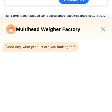
μηχανή συσκευασίας τροφίμων πρόχειρων φαγητών
Η γραμμή συσκευασίας με πολλαπλές κεφαλές για ζυγίσματα
Multihead Weigher Factory
καρύδας
9:01 AM
Αυτόματη συσκευασία σνακ καλαμποκιού μικρά τσιπς
πατάτας σνακ τροφή κάθετη συσκευασία για σνακ
Good day, what product are you looking for?
Η μαλακή γραμμή παραγωγής ζάχαρης ανοξείδωτου με το
σύστημα ελέγχου PLC προσαρμόζει την ικανότητα
Λαϊκή κατηγορία
Όλα
Ζυγιστής 
Multihead Weigher 
Πολλαπλών 
Μηχανή 
Κεφαλών
Συσκευασίας
Γραμμική Weigher 
Μηχανή 
Μηχανή 
Συσκευασίας 