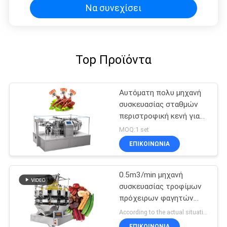
Να συνεχίσει
Top Προϊόντα
Αυτόματη πολυ μηχανή
συσκευασίας σταθμών
περιστροφική κενή για
τα τρόφιμα πρόχειρων
MOQ:1 set
φαγητών
ΕΠΙΚΟΙΝΩΝΙΑ
0.5m3/min μηχανή
συσκευασίας τροφίμων
πρόχειρων φαγητών
τσιπ φωτογραφιών
According to the actual situation MOQ:1 set
L1400*W1000*H1800mm
ΕΠΙΚΟΙΝΩΝΙΑ