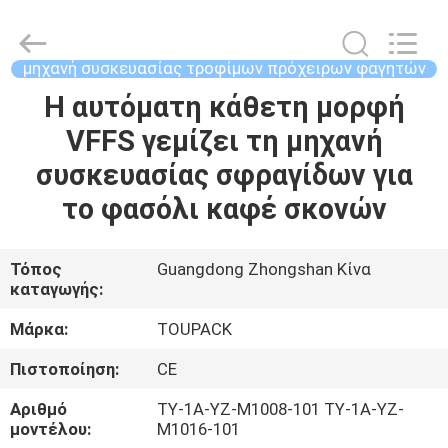
TOUPACK
INTELLIGENT
EQUIPMENT
CO.,
LTD.
μηχανή συσκευασίας τροφίμων πρόχειρων φαγητών
All
Rights
Η αυτόματη κάθετη μορφή
ΣΠΊΤΙ
Reserved.
VFFS γεμίζει τη μηχανή
ΠΡΟΪΌΝΤΑ
συσκευασίας σφραγίδων για
το φασόλι καφέ σκονών
ΣΧΕΤΙΚΆ
ΜΕ
Τόπος
Guangdong Zhongshan Κίνα
καταγωγής:
ΕΜΆΣ
Μάρκα:
TOUPACK
ΞΕΝΆΓΗΣΗ
Πιστοποίηση:
CE
ΣΤΟ
Αριθμό
TY-1A-YZ-M1008-101 TY-1A-YZ-
ΕΡΓΟΣΤΆΣΙΟ
μοντέλου:
M1016-101