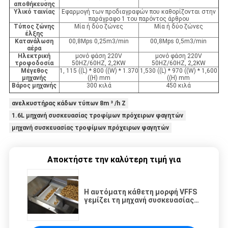
αποθήκευσης
Υλικό ταινίας
Εφαρμογή των προδιαγραφών που καθορίζονται στην
παράγραφο 1 του παρόντος άρθρου
Τύπος ζώνης
Μία ή δύο ζώνες
Μία ή δύο ζώνες
έλξης
Κατανάλωση
00,8Mps 0,25m3/min
00,8Mps 0,5m3/min
αέρα
Ηλεκτρική
μονό φάση 220V
μονό φάση 220V
τροφοδοσία
50HZ/60HZ, 2,2KW
50HZ/60HZ, 2,2KW
Μέγεθος
1, 115 ((L) * 800 ((W) * 1.370
1,530 ((L) * 970 ((W) * 1,600
μηχανής
((H) mm
((H) mm
Βάρος μηχανής
300 κιλά
450 κιλά
ανελκυστήρας κάδων τύπων 8m ³ /h Ζ
1.6L μηχανή συσκευασίας τροφίμων πρόχειρων φαγητών
μηχανή συσκευασίας τροφίμων πρόχειρων φαγητών
Αποκτήστε την καλύτερη τιμή για
Η αυτόματη κάθετη μορφή VFFS
γεμίζει τη μηχανή συσκευασίας
σφραγίδων για το φασόλι καφέ
σκονών