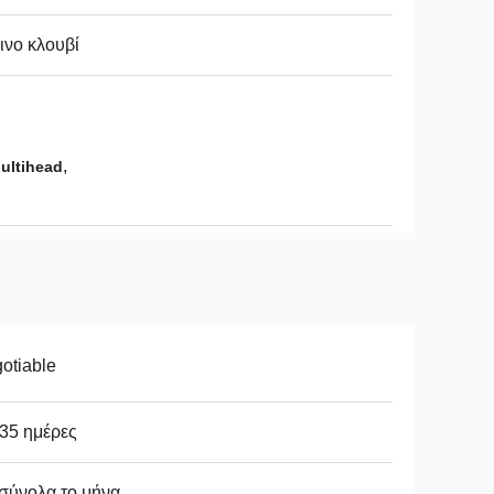
ινο κλουβί
,
ultihead
otiable
35 ημέρες
σύνολα το μήνα