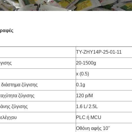
ραφές
TY-ZHY14P-25-01-11
γισης
20-1500g
x (0.5)
 διάστημα ζύγισης
0.1g
ταχύτητα ζύγισης
120 p/M
άνης ζύγισης
1.6 L/ 2.5L
 ελέγχου
PLC ή MCU
Οθόνη αφής 10''