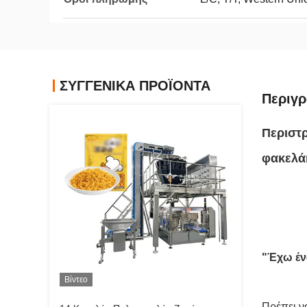
ΣΥΓΓΕΝΙΚΆ ΠΡΟΪΌΝΤΑ
Περιγρ
Περιστ
φακελάκ
"Έχω έν
Βίντεο
Πρέπει ν