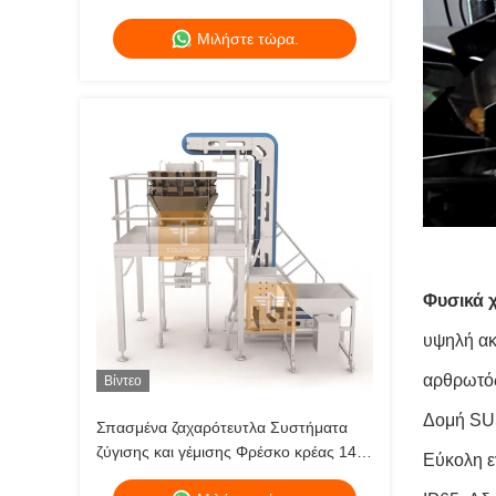
400g 1kg
Μιλήστε τώρα.
Φυσικά 
υψηλή ακ
αρθρωτό
Βίντεο
Δομή SU
Σπασμένα ζαχαρότευτλα Συστήματα
ζύγισης και γέμισης Φρέσκο κρέας 14
Εύκολη ε
κεφαλές Στροφή τροφοδοσίας