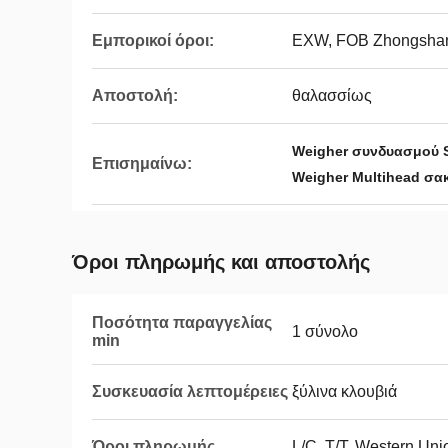
Εμπορικοί όροι:
EXW, FOB Zhongsha
Αποστολή:
θαλασσίως
Weigher συνδυασμού S
Επισημαίνω:
Weigher Multihead σα
Όροι πληρωμής και αποστολής
Ποσότητα παραγγελίας
1 σύνολο
min
Συσκευασία λεπτομέρειες
ξύλινα κλουβιά
Όροι πληρωμής
L/C, T/T, Western Uni