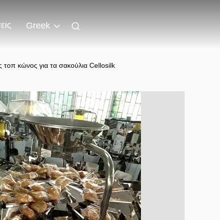
εις
Greek
οπ κώνος για τα σακούλια Cellosilk