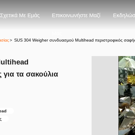
Σχετικά Με Εμάς
Επικοινωνήστε Μαζί
Εκδηλώσ
Μας
ασίας
>
SUS 304 Weigher συνδυασμού Multihead περιστροφικός σαφής τ
ultihead
 για τα σακούλια
ead
ς