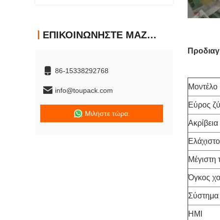
ΕΠΙΚΟΙΝΩΝΉΣΤΕ ΜΑΖΊ ΜΑΣ
Προδιαγ
86-15338292768
Μοντέλο
info@toupack.com
Εύρος ζύ
Μιλήστε τώρα.
Ακρίβεια
Ελάχιστο
Μέγιστη 
Όγκος χο
Σύστημα
HMI