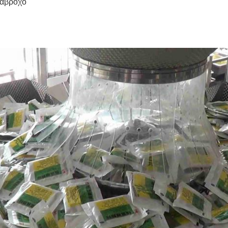
ιάβροχο