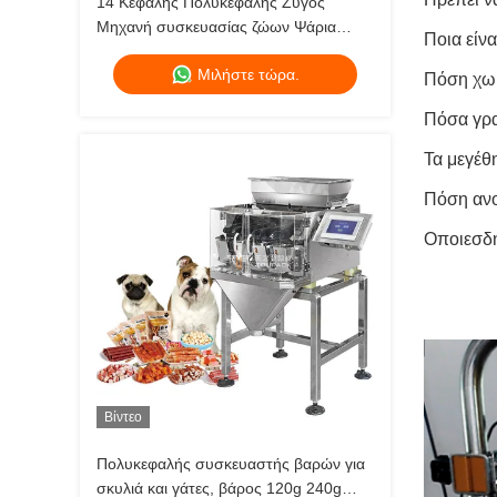
14 Κεφαλής Πολυκεφαλής Ζυγός
Μηχανή συσκευασίας ζώων Ψάρια
Ποια είνα
κουτάβι σκύλος γάτα τροφή Ζυγός
Μιλήστε τώρα.
120g 240g 400g 1kg Ζιπλοκ
Πόση χωρ
συσκευασία
Πόσα γρα
Τα μεγέθ
Πόση ανο
Οποιεσδή
Βίντεο
Πολυκεφαλής συσκευαστής βαρών για
σκυλιά και γάτες, βάρος 120g 240g