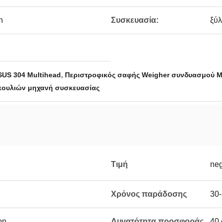
n
Συσκευασία:
ξύλ
,
US 304 Multihead
Περιστροφικός σαφής Weigher συνδυασμού M
κουλιών μηχανή συσκευασίας
Τιμή
neg
Χρόνος παράδοσης
30-
on
Δυνατότητα προσφοράς
40 