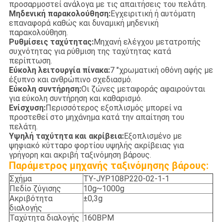
προσαρμοστεί ανάλογα με τις απαιτήσεις του πελάτη.
Μηδενική παρακολούθηση:
Εγχειριτική ή αυτόματη
επαναφορά καθώς και δυναμική μηδενική
παρακολούθηση.
Ρυθμίσεις ταχύτητας:
Μηχανή ελέγχου μετατροπής
συχνότητας για ρύθμιση της ταχύτητας κατά
περίπτωση.
Εύκολη λειτουργία πίνακα:
7 "χρωματική οθόνη αφής με
έξυπνο και ανθρώπινο σχεδιασμό.
Εύκολη συντήρηση:
Οι ζώνες μεταφοράς αφαιρούνται
για εύκολη συντήρηση και καθαρισμό.
Ενίσχυση:
Περισσότερος εξοπλισμός μπορεί να
προστεθεί στο μηχάνημα κατά την απαίτηση του
πελάτη.
Υψηλή ταχύτητα και ακρίβεια:
Εξοπλισμένο με
ψηφιακό κύτταρο φορτίου υψηλής ακρίβειας για
γρήγορη και ακριβή ταξινόμηση βάρους.
Παράμετρος μηχανής ταξινόμησης βάρους:
Σχήμα
ΤΥ-JYP108P220-02-1-1
Πεδίο ζύγισης
10g~1000g
Ακριβότητα
±0,3g
διαλογής
Ταχύτητα διαλογής
160BPM