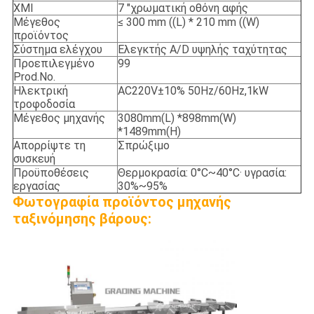
ΧΜΙ
7 "χρωματική οθόνη αφής
Μέγεθος
≤ 300 mm ((L) * 210 mm ((W)
προϊόντος
Σύστημα ελέγχου
Ελεγκτής A/D υψηλής ταχύτητας
Προεπιλεγμένο
99
Prod.No.
Ηλεκτρική
AC220V±10% 50Hz/60Hz,1kW
τροφοδοσία
Μέγεθος μηχανής
3080mm(L) *898mm(W)
*1489mm(H)
Απορρίψτε τη
Σπρώξιμο
συσκευή
Προϋποθέσεις
Θερμοκρασία: 0°C~40°C· υγρασία:
εργασίας
30%~95%
Φωτογραφία προϊόντος μηχανής
ταξινόμησης βάρους: