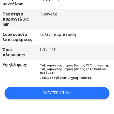
μοντέλου:
ΠΟΙΟΤΙΚΌΣ
Ποσότητα
1 σύνολο
παραγγελίας
ΈΛΕΓΧΟΣ
min:
Συσκευασία
Ξύλινη περίπτωση
ΕΠΙΚΟΙΝΩΝΉΣΤΕ
λεπτομέρειες:
ΜΑΖΊ
Όροι
L/C, T/T
ΜΑΣ
πληρωμής:
Υψηλό φως:
,
Ταξινομώντας μηχανή βάρους PLC αυτόματη
ΝΈΑ
Ταξινομώντας μηχανή βάρους κοτόπουλου
αυτόματη
,
Βαθμολογώντας μηχανή κρέατος
ΥΠΟΘΈΣΕΙΣ
ΚΑΛΎΤΕΡΗ ΤΙΜΉ
ΖΗΤΉΣΤΕ
ΜΙΑ