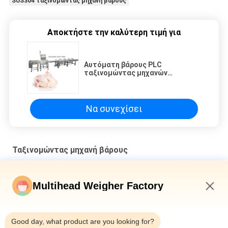
SUS304 ταξινομώντας μηχανή βάρους
Αποκτήστε την καλύτερη τιμή για
Αυτόματη βάρους PLC
ταξινομώντας μηχανών
βαθμολογώντας μηχανή κρέατος
κοτόπουλου ολόκληρη
Να συνεχίσει
Ταξινομώντας μηχανή βάρους
500g ανώτατη ταξινομώντας μηχανή γρήγορο Respone
βάρους 300Times/Min
Multihead Weigher Factory
Αυτόματη μηχανή διαλογέων γκρέιντερ ζωνών μεταφορέων
6:12 PM
ταξινομώντας μηχανών βάρους Trepang γαρίδων ψαριών
Good day, what product are you looking for?