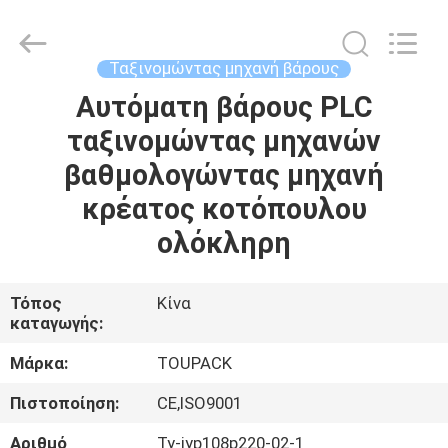
TOUPACK
INTELLIGENT
EQUIPMENT
CO.,
LTD.
Ταξινομώντας μηχανή βάρους
All
Rights
Αυτόματη βάρους PLC
ΣΠΊΤΙ
Reserved.
ταξινομώντας μηχανών
ΠΡΟΪΌΝΤΑ
βαθμολογώντας μηχανή
κρέατος κοτόπουλου
ΣΧΕΤΙΚΆ
ολόκληρη
ΜΕ
ΕΜΆΣ
Τόπος
Κίνα
καταγωγής:
ΞΕΝΆΓΗΣΗ
Μάρκα:
TOUPACK
ΣΤΟ
Πιστοποίηση:
CE,ISO9001
ΕΡΓΟΣΤΆΣΙΟ
Αριθμό
Ty-jyp108p220-02-1