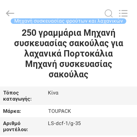
TOUPACK
INTELLIGENT
EQUIPMENT
CO.,
LTD.
Μηχανή συσκευασίας φρούτων και λαχανικών
All
Rights
250 γραμμάρια Μηχανή
ΣΠΊΤΙ
Reserved.
συσκευασίας σακούλας για
ΠΡΟΪΌΝΤΑ
λαχανικά Πορτοκάλια
Μηχανή συσκευασίας
ΣΧΕΤΙΚΆ
σακούλας
ΜΕ
ΕΜΆΣ
Τόπος
Κίνα
καταγωγής:
ΞΕΝΆΓΗΣΗ
Μάρκα:
TOUPACK
ΣΤΟ
Αριθμό
LS-dcf-1/g-35
μοντέλου:
ΕΡΓΟΣΤΆΣΙΟ