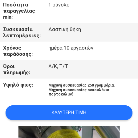
Ποσότητα
1 σύνολο
παραγγελίας
ΠΟΙΟΤΙΚΌΣ
min:
ΈΛΕΓΧΟΣ
Συσκευασία
Δαστική θήκη
λεπτομέρειες:
ΕΠΙΚΟΙΝΩΝΉΣΤΕ
Χρόνος
ημέρα 10 εργασιών
ΜΑΖΊ
παράδοσης:
ΜΑΣ
Όροι
Λ/Κ, Τ/Τ
πληρωμής:
ΝΈΑ
Υψηλό φως:
,
Μηχανή συσκευασίας 250 γραμμάρια
Μηχανή συσκευασίας σακουλάκια
πορτοκαλιού
ΥΠΟΘΈΣΕΙΣ
ΚΑΛΎΤΕΡΗ ΤΙΜΉ
ΖΗΤΉΣΤΕ
ΜΙΑ