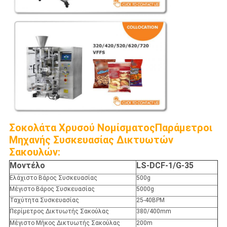
Σοκολάτα Χρυσού Νομίσματος
Παράμετροι
Μηχανής Συσκευασίας Δικτυωτών
Σακουλών:
Μοντέλο
LS-DCF-1/G-35
Ελάχιστο Βάρος Συσκευασίας
500g
Μέγιστο Βάρος Συσκευασίας
5000g
Ταχύτητα Συσκευασίας
25-40BPM
Περίμετρος Δικτυωτής Σακούλας
380/400mm
Μέγιστο Μήκος Δικτυωτής Σακούλας
200m