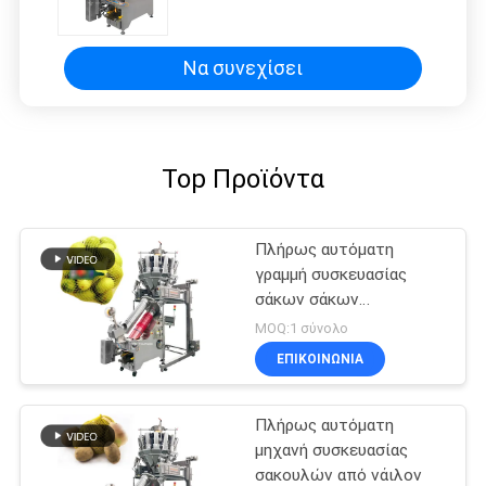
λαχανικά Πορτοκάλια Μηχανή
συσκευασίας σακούλας
Να συνεχίσει
Top Προϊόντα
Πλήρως αυτόματη
γραμμή συσκευασίας
σάκων σάκων
κρεμμυδιού μηχανή
MOQ:1 σύνολο
κοπής σάκων σάκων
ΕΠΙΚΟΙΝΩΝΙΑ
σκόρδου
Πλήρως αυτόματη
μηχανή συσκευασίας
σακουλών από νάιλον