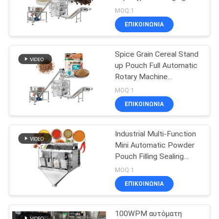
πρόχειρων
Machine Seasoning
ΠΡΟΣΦΟΡΆ
MOQ:1
Shawarma Spice Instant
ΕΠΙΚΟΙΝΩΝΙΑ
φαγητών
Soup Marinade
22
SITEMAP
Fenugreek Onion Powder
Μηχανή
Spice Grain Cereal Stand
up Pouch Full Automatic
συσκευασίας
ΠΟΛΙΤΙΚΉ
Rotary Machine
Packaging for Filling and
ΑΠΟΡΡΉΤΟΥ
πολλαπλών
MOQ:1
Packing Spices
ΕΠΙΚΟΙΝΩΝΙΑ
λωρίδων
Industrial Multi-Function
77
Mini Automatic Powder
Μηχανή
Pouch Filling Sealing
Packaging Machine Food
MOQ:1
συσκευασίας
Spice Doypack Bag
ΕΠΙΚΟΙΝΩΝΙΑ
Packing Machine
φρούτων και
100WPM αυτόματη