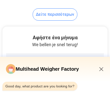
27
Δείτε περισσότερων
Μηχανή ζύγισης
και συμπλήρωσης
Αφήστε ένα μήνυμα
We bellen je snel terug!
18
Multihead Weigher Factory
Μηχανή πλήρωσης
7:05 AM
κόκκων
Good day, what product are you looking for?