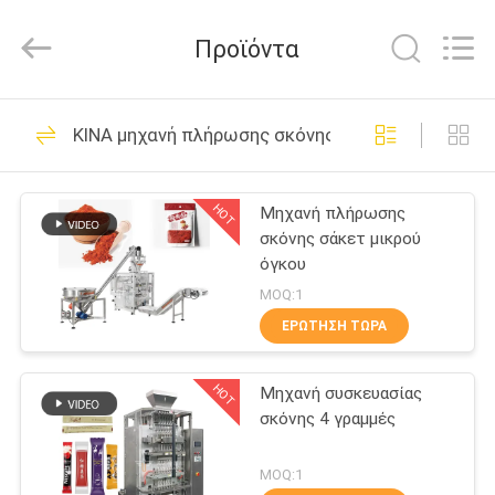
TOUPACK
INTELLIGENT
EQUIPMENT
Προϊόντα
CO.,
LTD.
All
Rights
ΣΠΊΤΙ
Reserved.
26
ΚΙΝΑ μηχανή πλήρωσης σκόνης
Ζυγιστής
ΠΡΟΪΌΝΤΑ
πολλαπλών
HOT
Μηχανή πλήρωσης
σκόνης σάκετ μικρού
κεφαλών
ΣΧΕΤΙΚΆ
όγκου
ΜΕ
MOQ:1
ΕΜΆΣ
ΕΡΏΤΗΣΗ ΤΏΡΑ
212
multihead weigher
HOT
Μηχανή συσκευασίας
ΞΕΝΆΓΗΣΗ
σκόνης 4 γραμμές
ΣΤΟ
μηχανή
ΕΡΓΟΣΤΆΣΙΟ
MOQ:1
συσκευασίας