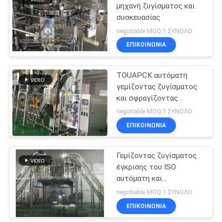
λαχανικών
μηχανή ζυγίσματος και
συσκευασίας
60
negotiable MOQ:1 ΣΥΝΟΛΟ
Μηχανή
ΕΠΙΚΟΙΝΩΝΙΑ
συσκευασίας
TOUAPCK αυτόματη
παγωμένων
γεμίζοντας ζυγίσματος
και σφραγίζοντας
τροφίμων
μηχανή
negotiable MOQ:1 ΣΥΝΟΛΟ
ΕΠΙΚΟΙΝΩΝΙΑ
61
Μηχανή
Γεμίζοντας ζυγίσματος
έγκρισης του ISO
συσκευασίας
αυτόματη και
καρυδιών
σφραγίζοντας μηχανή
negotiable MOQ:1 ΣΥΝΟΛΟ
ΕΠΙΚΟΙΝΩΝΙΑ