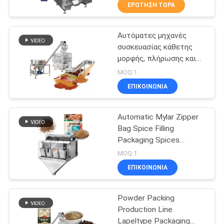
ΕΡΏΤΗΣΗ ΤΏΡΑ
ΠΟΙΟΤΙΚΌΣ
Αυτόματες μηχανές
ΈΛΕΓΧΟΣ
34
συσκευασίας κάθετης
μορφής, πλήρωσης και
γραμμική weigher
ΕΠΙΚΟΙΝΩΝΉΣΤΕ
σφράγισης 200g 300g
MOQ:1
μηχανή
500g, μηχανή πλήρωσης
ΜΑΖΊ
ΕΠΙΚΟΙΝΩΝΙΑ
σκόνης, μηχανή
συσκευασίας
ΜΑΣ
συσκευασίας σακούλας
Doypack, σκόνη
Automatic Mylar Zipper
πρωτεΐνης ορού
Bag Spice Filling
ΝΈΑ
γάλακτος
Packaging Spices
97
Seasoning Carob
MOQ:1
Cinnamon Powder
μηχανή
ΥΠΟΘΈΣΕΙΣ
ΕΠΙΚΟΙΝΩΝΙΑ
Protein Doypack Packing
Machine
συσκευασίας
Powder Packing
ΖΗΤΉΣΤΕ
τροφίμων
Production Line
ΜΙΑ
Lapeltype Packaging