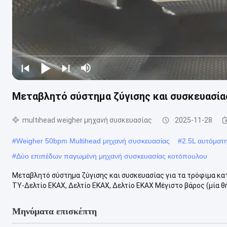
Μεταβλητό σύστημα ζύγισης και συσκευασία
multihead weigher μηχανή συσκευασίας
2025-11-28
#
Weigher 50bpm Multihead μηχανή συσκευασίας
#
2.5L αυτόματ
#
Δύο επιπέδων παγωμένη μηχανή συσκευασίας κοτόπουλου
Μεταβλητό σύστημα ζύγισης και συσκευασίας για τα τρόφιμα κ
TY-Δελτίο ΕΚΑΧ, Δελτίο ΕΚΑΧ, Δελτίο ΕΚΑΧ Μέγιστο βάρος (μία θ
Μηνύματα επισκέπτη