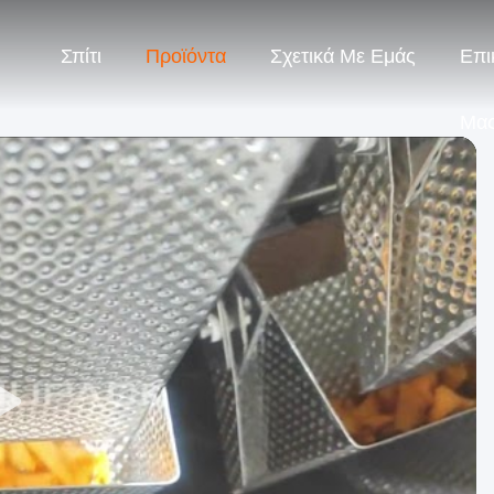
Σπίτι
Προϊόντα
Σχετικά Με Εμάς
Επι
Μα