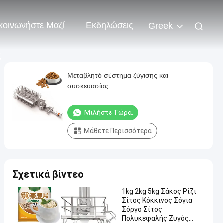
κοινωνήστε Μαζί
Εκδηλώσεις
Greek
ς
Μεταβλητό σύστημα ζύγισης και
συσκευασίας
Μιλήστε Τώρα.
Μάθετε Περισσότερα
Σχετικά βίντεο
1kg 2kg 5kg Σάκος Ρίζι
Σίτος Κόκκινος Σόγια
Σόργο Σίτος
Πολυκεφαλής Ζυγός