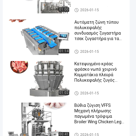
συσκευαστής
Ζυγιστής πολλαπλών κεφαλ
01:00
2026-01-15
ών
Αυτόματη ζώνη τύπου
πολυκεφαλής
συνδυασμός ζυγαστήρα
τσεκ ζυγαστήρα για τα
πόδια του γουρουνιού
multihead weigher μηχανή συ
01:14
2026-01-15
σκευασίας
Κατεψυγμένο κρέας
φρέσκο νωπό χοιρινό
Κομματάκια πλευρά
Πολυκεφαλής ζυγός
συσκευαστή με βίδα
τροφοδοσίας
multihead weigher μηχανή συ
01:02
2026-01-15
σκευασίας
Βύθια ζύγιση VFFS
Μηχανή πλήρωσης
παγωμένα τρόφιμα
Broiler Wing Chicken Leg
Duck Neck συσκευαστή
Μηχανή συσκευασίας παγωμ
00:41
2026-01-15