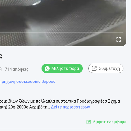
ς
Μιλήστε τώρα.
Συμμετοχή
714 απόψεις
η μηχανή συσκευασίας βάρους
ατοικίδιων ζώων με πολλαπλά συστατικά Προδιαγραφέςσ Σχήμα
ήκη) 20g-2000g Ακριβότη...
Δείτε περισσότερων
Αφήστε ένα μήνυμα